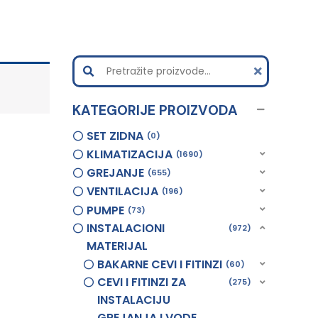
KATEGORIJE PROIZVODA
SET ZIDNA
0
KLIMATIZACIJA
1690
GREJANJE
655
VENTILACIJA
196
PUMPE
73
INSTALACIONI
972
MATERIJAL
BAKARNE CEVI I FITINZI
60
CEVI I FITINZI ZA
275
INSTALACIJU
GREJANJA I VODE