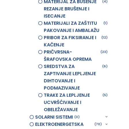
MATERIJAL ZA BUŠENJE
4
REZANJE BRUŠENJE I
ISECANJE
MATERIJALI ZA ZAŠTITU
1
PAKOVANJE I AMBALAŽU
PRIBOR ZA FIKSIRANJE I
12
KAČENJE
PRIČVRSNA-
23
ŠRAFOVSKA OPREMA
SREDSTVA ZA
6
ZAPTIVANJE LEPLJENJE
DIHTOVANJE I
PODMAZIVANJE
TRAKE ZA LEPLJENJE
5
UCVRŠĆIVANJE I
OBELEŽAVANJE
SOLARNI SISTEMI
0
ELEKTROENERGETSKA
70