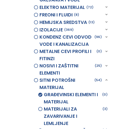
ELEKTRO MATERIJAL
72
FREONI I FLUIDI
8
HEMIJSKA SREDSTVA
13
IZOLACIJE
369
KONDENZ CEVI ODVOD
96
VODE I KANALIZACIJA
METALNE CEVI PROFILI I
0
FITINZI
NOSIVI I ZAŠTITNI
25
ELEMENTI
SITNI POTROŠNI
54
MATERIJAL
GRAĐEVINSKI ELEMENTI I
0
MATERIJAL
MATERIJALI ZA
3
ZAVARIVANJE I
LEMLJENJE