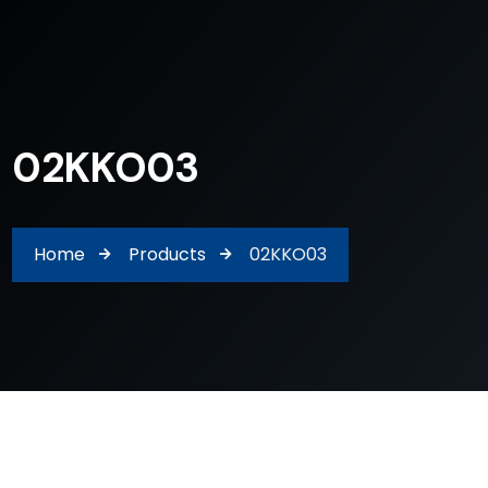
02KKO03
Home
Products
02KKO03