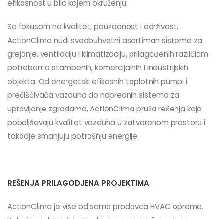
efikasnost u bilo kojem okruženju.
Sa fokusom na kvalitet, pouzdanost i održivost,
ActionClima nudi sveobuhvatni asortiman sistema za
grejanje, ventilaciju i klimatizaciju, prilagođenih različitim
potrebama stambenih, komercijalnih i industrijskih
objekta. Od energetski efikasnih toplotnih pumpi i
prečišćivača vazduha do naprednih sistema za
upravljanje zgradama, ActionClima pruža rešenja koja
poboljšavaju kvalitet vazduha u zatvorenom prostoru i
takodje smanjuju potrošnju energije.
REŠENJA PRILAGODJENA PROJEKTIMA
ActionClima je više od samo prodavca HVAC opreme.