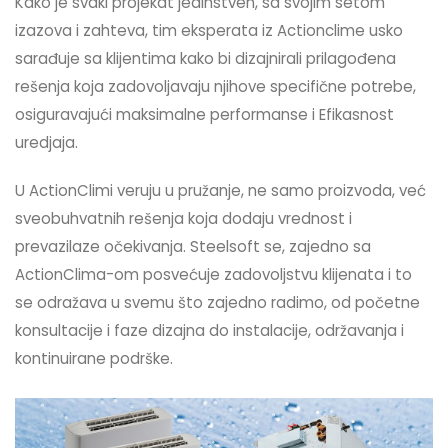
Kako je svaki projekat jedinstven, sa svojim setom
izazova i zahteva, tim eksperata iz Actionclime usko
sarađuje sa klijentima kako bi dizajnirali prilagođena
rešenja koja zadovoljavaju njihove specifične potrebe,
osiguravajući maksimalne performanse i Efikasnost
uredjaja.
U ActionClimi veruju u pružanje, ne samo proizvoda, već
sveobuhvatnih rešenja koja dodaju vrednost i
prevazilaze očekivanja. Steelsoft se, zajedno sa
ActionClima-om posvećuje zadovoljstvu klijenata i to
se odražava u svemu što zajedno radimo, od početne
konsultacije i faze dizajna do instalacije, održavanja i
kontinuirane podrške.