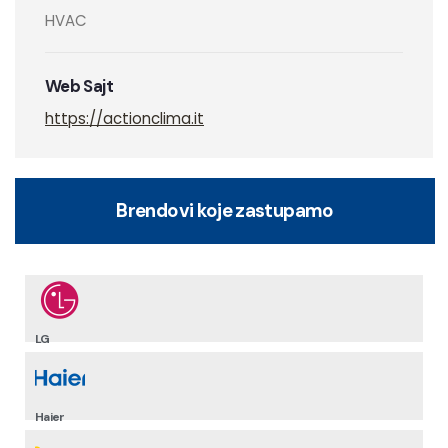
HVAC
Web Sajt
https://actionclima.it
Brendovi koje zastupamo
LG
Haier