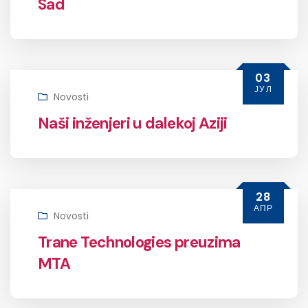
Sad
03
ЈУЛ
Novosti
Naši inženjeri u dalekoj Aziji
28
АПР
Novosti
Trane Technologies preuzima
MTA