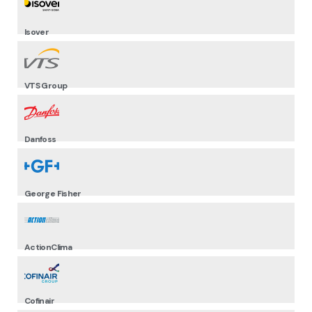
Isover
VTS Group
Danfoss
George Fisher
ActionClima
Cofinair