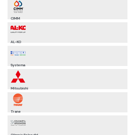
CIMM
AL-KO
Systema
Mitsubishi
Trane
Olimpia Splendid