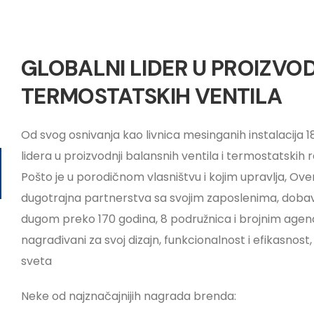
GLOBALNI LIDER U PROIZVOD
TERMOSTATSKIH VENTILA
Od svog osnivanja kao livnica mesinganih instalacija 1
lidera u proizvodnji balansnih ventila i termostatskih r
Pošto je u porodičnom vlasništvu i kojim upravlja, Oven
dugotrajna partnerstva sa svojim zaposlenima, dobavl
dugom preko 170 godina, 8 podružnica i brojnim agenci
nagrađivani za svoj dizajn, funkcionalnost i efikasnos
sveta
Neke od najznačajnijih nagrada brenda: