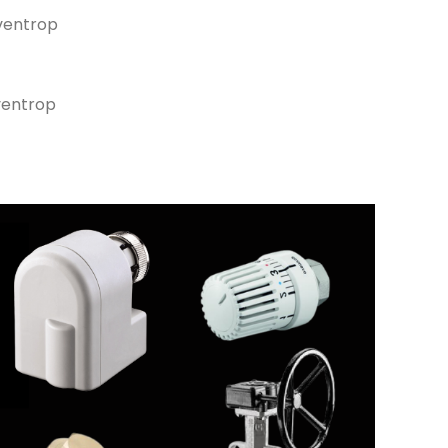
ventrop
ventrop