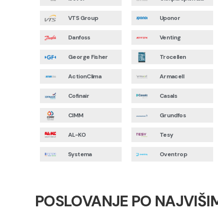
VTS Group
Uponor
Danfoss
Venting
George Fisher
Trocellen
ActionClima
Armacell
Cofinair
Casals
CIMM
Grundfos
AL-KO
Tesy
Systema
Oventrop
POSLOVANJE PO NAJVIŠI