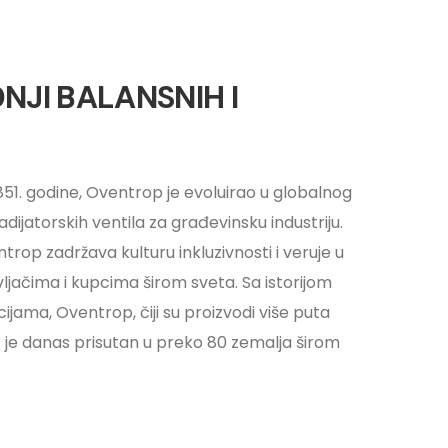
NJI BALANSNIH I
851. godine, Oventrop je evoluirao u globalnog
adijatorskih ventila za građevinsku industriju.
trop zadržava kulturu inkluzivnosti i veruje u
jačima i kupcima širom sveta. Sa istorijom
jama, Oventrop, čiji su proizvodi više puta
t, je danas prisutan u preko 80 zemalja širom