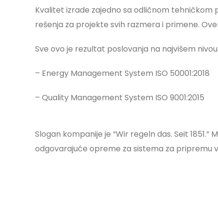
Kvalitet izrade zajedno sa odličnom tehničkom p
rešenja za projekte svih razmera i primene. Ovent
Sve ovo je rezultat poslovanja na najvišem nivou 
– Energy Management System ISO 50001:2018
– Quality Management System ISO 9001:2015
Slogan kompanije je “Wir regeln das. Seit 1851.”
odgovarajuće opreme za sistema za pripremu vode