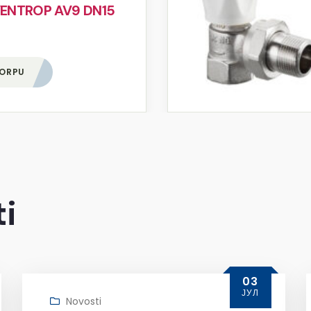
VENTROP AV9 DN15
KORPU
i
03
ЈУЛ
Novosti