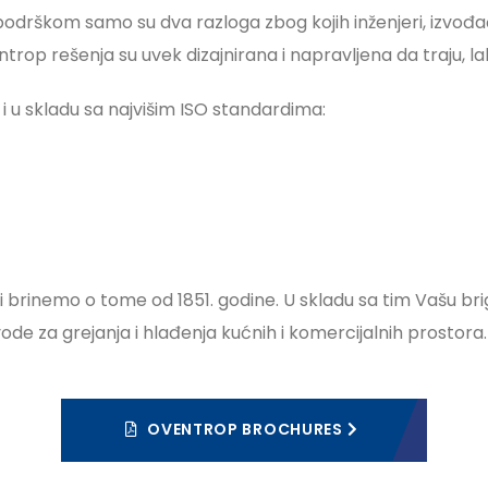
odrškom samo su dva razloga zbog kojih inženjeri, izvođač
rop rešenja su uvek dizajnirana i napravljena da traju, lak
i u skladu sa najvišim ISO standardima:
 Mi brinemo o tome od 1851. godine. U skladu sa tim Vašu b
 za grejanja i hlađenja kućnih i komercijalnih prostora.
OVENTROP BROCHURES