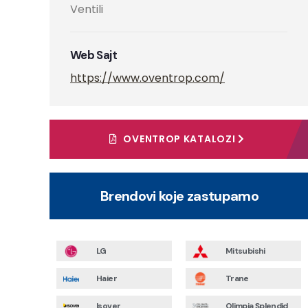
Ventili
Web Sajt
https://www.oventrop.com/
OVENTROP KATALOZI
Brendovi koje zastupamo
LG
Mitsubishi
Haier
Trane
Isover
Olimpia Splendid