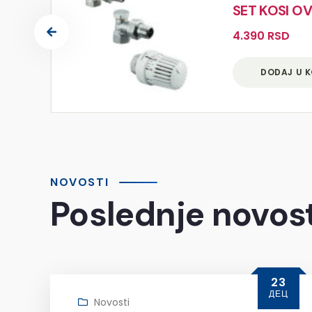
5
SET KOSI O
4.390
RSD
DODAJ U 
NOVOSTI
Poslednje novost
23
ДЕЦ
Novosti