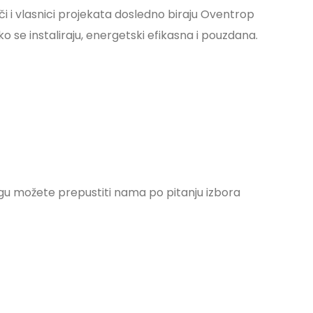
i i vlasnici projekata dosledno biraju Oventrop
o se instaliraju, energetski efikasna i pouzdana.
rigu možete prepustiti nama po pitanju izbora