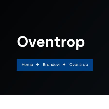
Oventrop
Home
Brendovi
Oventrop