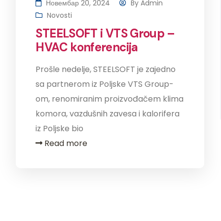
Новембар 20, 2024
By
Admin
Novosti
STEELSOFT i VTS Group –
HVAC konferencija
Prošle nedelje, STEELSOFT je zajedno
sa partnerom iz Poljske VTS Group-
om, renomiranim proizvođačem klima
komora, vazdušnih zavesa i kalorifera
iz Poljske bio
Read more