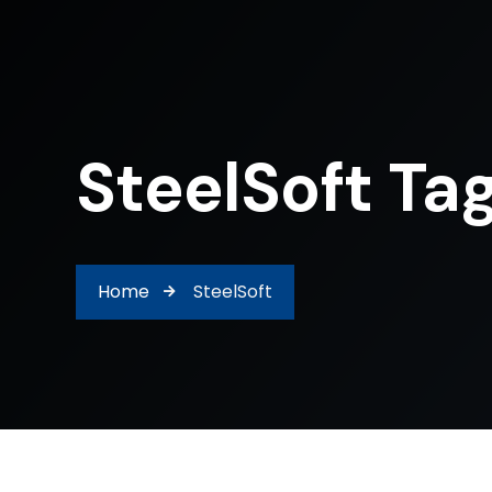
SteelSoft Ta
Home
SteelSoft