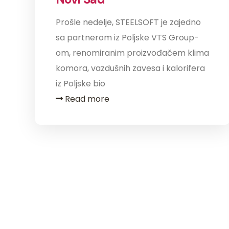
Prošle nedelje, STEELSOFT je zajedno
sa partnerom iz Poljske VTS Group-
om, renomiranim proizvođačem klima
komora, vazdušnih zavesa i kalorifera
iz Poljske bio
Read more