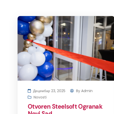
Децембар 23, 2025
By
Admin
Novosti
Otvoren Steelsoft Ogranak
Novi Sad