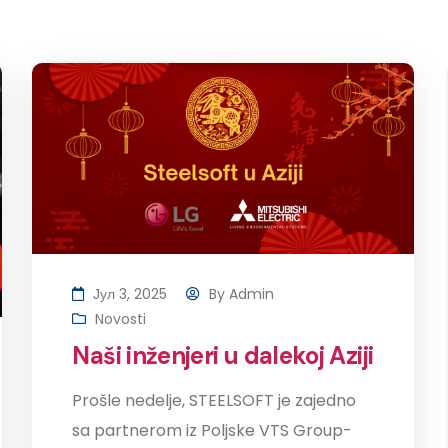
Јул 3, 2025
By
Admin
Novosti
Naši inženjeri u dalekoj Aziji
Prošle nedelje, STEELSOFT je zajedno
sa partnerom iz Poljske VTS Group-