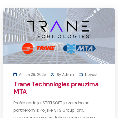
Април 28, 2025
By
Admin
Novosti
Trane Technologies preuzima
MTA
Prošle nedelje, STEELSOFT je zajedno sa
partnerom iz Poljske VTS Group-om,
renomiranim proizvođačem klima komora,