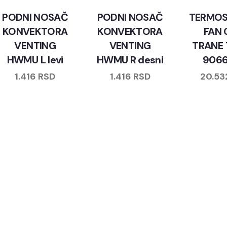
PODNI NOSAČ
PODNI NOSAČ
TERMOS
KONVEKTORA
KONVEKTORA
FAN 
VENTING
VENTING
TRANE
HWMU L levi
HWMU R desni
906
1.416
RSD
1.416
RSD
20.5