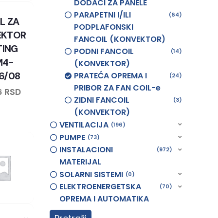
DODACI ZA PANELE
PARAPETNI I/ILI
64
L ZA
PODPLAFONSKI
EKTOR
FANCOIL (KONVEKTOR)
TING
PODNI FANCOIL
14
M4-
(KONVEKTOR)
6/08
PRATEĆA OPREMA I
24
PRIBOR ZA FAN COIL-e
6
RSD
ZIDNI FANCOIL
3
(KONVEKTOR)
VENTILACIJA
196
PUMPE
73
INSTALACIONI
972
MATERIJAL
SOLARNI SISTEMI
0
ELEKTROENERGETSKA
70
OPREMA I AUTOMATIKA