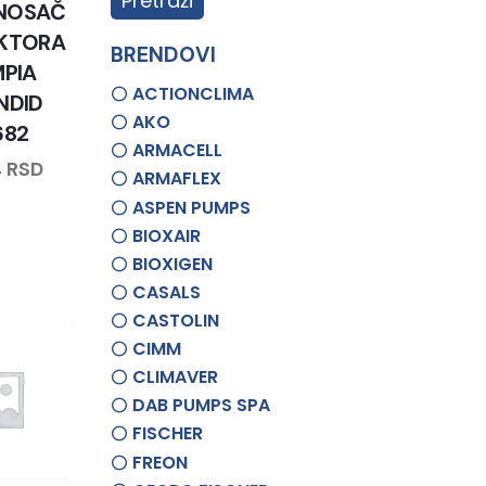
Pretraži
 NOSAČ
KTORA
BRENDOVI
MPIA
ACTIONCLIMA
NDID
AKO
682
ARMACELL
4
RSD
ARMAFLEX
ASPEN PUMPS
BIOXAIR
BIOXIGEN
CASALS
CASTOLIN
CIMM
CLIMAVER
DAB PUMPS SPA
FISCHER
FREON