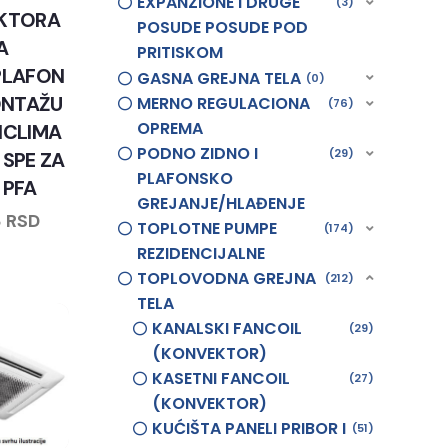
EXPANZIONE I DRUGE
3
KTORA
POSUDE POSUDE POD
A
PRITISKOM
PLAFON
GASNA GREJNA TELA
0
ONTAŽU
MERNO REGULACIONA
76
OPREMA
NCLIMA
PODNO ZIDNO I
29
 SPE ZA
PLAFONSKO
I PFA
GREJANJE/HLAĐENJE
8
RSD
TOPLOTNE PUMPE
174
REZIDENCIJALNE
TOPLOVODNA GREJNA
212
TELA
KANALSKI FANCOIL
29
(KONVEKTOR)
KASETNI FANCOIL
27
(KONVEKTOR)
KUĆIŠTA PANELI PRIBOR I
51