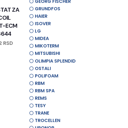
GEORG FISCHER
GRUNDFOS
TAT ZA
HAIER
COIL
ISOVER
 T-ECM
LG
6644
MIDEA
32
RSD
MIKOTERM
MITSUBISHI
OLIMPIA SPLENDID
OSTALI
POLIFOAM
RBM
RBM SPA
REMS
TESY
TRANE
TROCELLEN
UPONOR