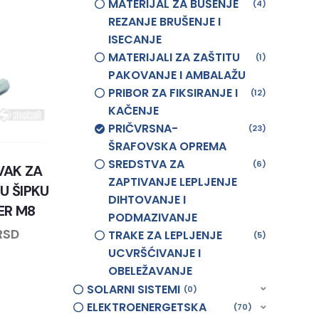
MATERIJAL ZA BUŠENJE
4
REZANJE BRUŠENJE I
ISECANJE
MATERIJALI ZA ZAŠTITU
1
PAKOVANJE I AMBALAŽU
PRIBOR ZA FIKSIRANJE I
12
KAČENJE
PRIČVRSNA-
23
ŠRAFOVSKA OPREMA
SREDSTVA ZA
6
VAK ZA
ZAPTIVANJE LEPLJENJE
U ŠIPKU
DIHTOVANJE I
ER M8
PODMAZIVANJE
RSD
TRAKE ZA LEPLJENJE
5
UCVRŠĆIVANJE I
OBELEŽAVANJE
SOLARNI SISTEMI
0
ELEKTROENERGETSKA
70