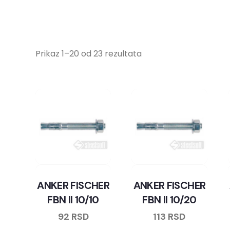
Prikaz 1–20 od 23 rezultata
ANKER FISCHER
ANKER FISCHER
FBN II 10/10
FBN II 10/20
92
RSD
113
RSD