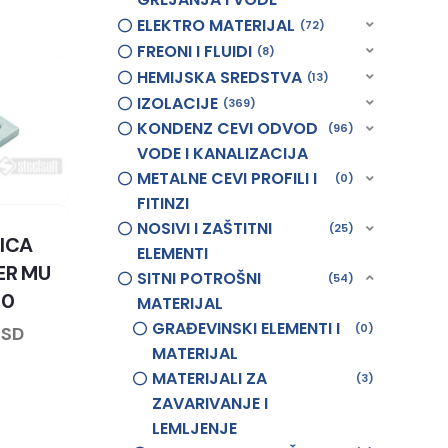
ELEKTRO MATERIJAL
72
FREONI I FLUIDI
8
HEMIJSKA SREDSTVA
13
IZOLACIJE
369
KONDENZ CEVI ODVOD
96
VODE I KANALIZACIJA
METALNE CEVI PROFILI I
0
FITINZI
NOSIVI I ZAŠTITNI
25
ICA
ELEMENTI
ER MU
SITNI POTROŠNI
54
10
MATERIJAL
GRAĐEVINSKI ELEMENTI I
0
RSD
MATERIJAL
MATERIJALI ZA
3
ZAVARIVANJE I
LEMLJENJE