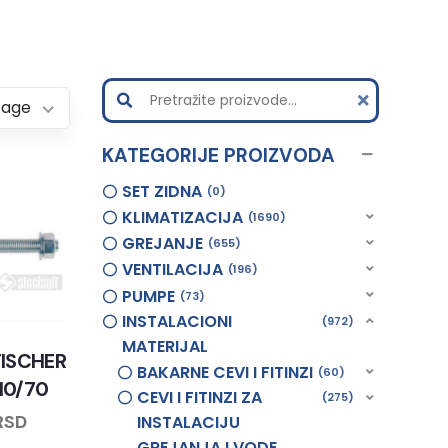
Page
KATEGORIJE PROIZVODA
SET ZIDNA
0
KLIMATIZACIJA
1690
GREJANJE
655
VENTILACIJA
196
PUMPE
73
INSTALACIONI
972
MATERIJAL
FISCHER
BAKARNE CEVI I FITINZI
60
 10/70
CEVI I FITINZI ZA
275
RSD
INSTALACIJU
GREJANJA I VODE