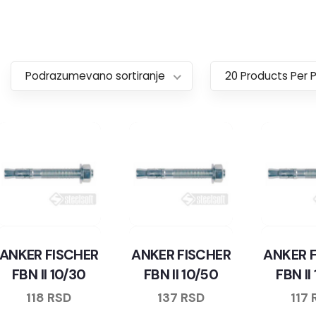
Podrazumevano sortiranje
20 Products Per 
ANKER FISCHER
ANKER FISCHER
ANKER 
FBN II 10/30
FBN II 10/50
FBN II
118
RSD
137
RSD
117