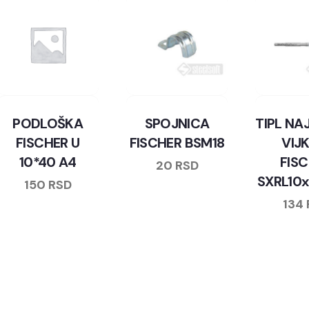
PODLOŠKA
SPOJNICA
TIPL NA
FISCHER U
FISCHER BSM18
VIJ
10*40 A4
FIS
20
RSD
SXRL10
150
RSD
134