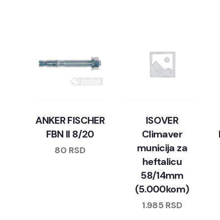
ANKER FISCHER
ISOVER
FBN II 8/20
Climaver
municija za
80
RSD
heftalicu
58/14mm
(5.000kom)
1.985
RSD