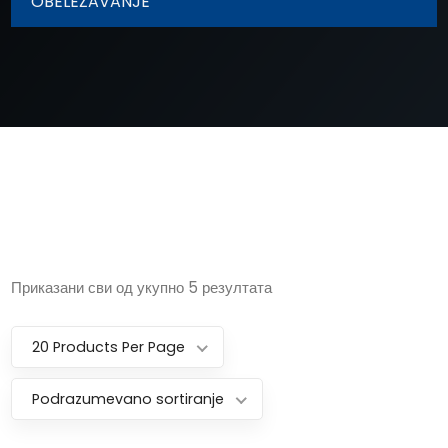
OBELEŽAVANJE
Приказани сви од укупно 5 резултата
20 Products Per Page
Podrazumevano sortiranje