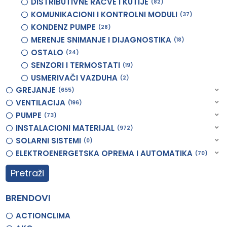
DISTRIBUTIVNE RAČVE I KUTIJE
82
KOMUNIKACIONI I KONTROLNI MODULI
37
KONDENZ PUMPE
28
MERENJE SNIMANJE I DIJAGNOSTIKA
18
OSTALO
24
SENZORI I TERMOSTATI
19
USMERIVAČI VAZDUHA
2
GREJANJE
655
VENTILACIJA
196
PUMPE
73
INSTALACIONI MATERIJAL
972
SOLARNI SISTEMI
0
ELEKTROENERGETSKA OPREMA I AUTOMATIKA
70
Pretraži
BRENDOVI
ACTIONCLIMA