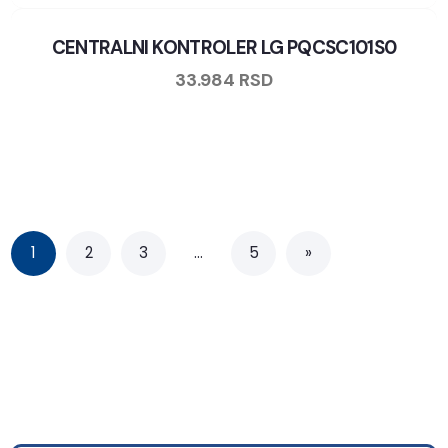
CENTRALNI KONTROLER LG PQCSC101S0
33.984
RSD
1
2
3
…
5
»