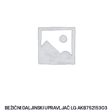
BEŽIČNI DALJINSKI UPRAVLJAČ LG AKB75215303