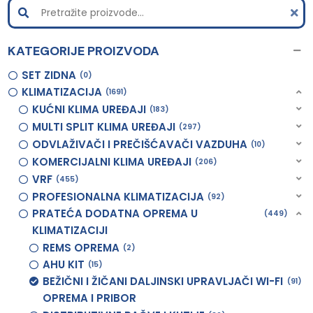
KATEGORIJE PROIZVODA
SET ZIDNA
0
KLIMATIZACIJA
1691
KUĆNI KLIMA UREĐAJI
183
MULTI SPLIT KLIMA UREĐAJI
297
ODVLAŽIVAČI I PREČIŠĆAVAČI VAZDUHA
10
KOMERCIJALNI KLIMA UREĐAJI
206
VRF
455
PROFESIONALNA KLIMATIZACIJA
92
PRATEĆA DODATNA OPREMA U
449
KLIMATIZACIJI
REMS OPREMA
2
AHU KIT
15
BEŽIČNI I ŽIČANI DALJINSKI UPRAVLJAČI WI-FI
91
OPREMA I PRIBOR