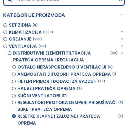
KATEGORIJE PROIZVODA
SET ZIDNA
0
KLIMATIZACIJA
1690
GREJANJE
655
VENTILACIJA
196
DISTRIBUTIVNI ELEMENTI FILTRACIJA
42
PRATEĆA OPREMA I REGULACIJA
OSTALO NERASPOREĐENO U VENTILACIJI
0
ANEMOSTATI DIFUZORI I PRATEĆA OPREMA
1
FILTERI PRIBOR I DODACI ZA VAZDUH
20
HAUBE I PRATEĆA OPREMA
2
KUĆNI VENTILATORI
17
REGULATORI PROTOKA DEMPERI PRIGUŠIVAČI
0
BUKE I PRATEĆA OPREMA
REŠETKE KLAPNE I ŽALUZINE I PRATEĆA
2
OPREMA