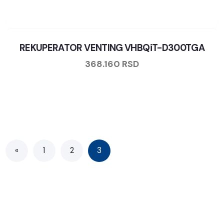
REKUPERATOR VENTING VHBQiT-D300TGA
368.160
RSD
«
1
2
3