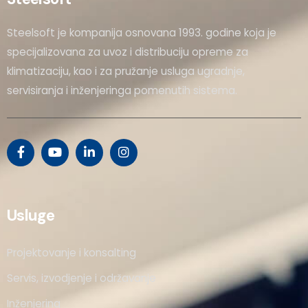
Steelsoft je kompanija osnovana 1993. godine koja je
specijalizovana za uvoz i distribuciju opreme za
klimatizaciju, kao i za pružanje usluga ugradnje,
servisiranja i inženjeringa pomenutih sistema.
Usluge
Projektovanje i konsalting
Servis, izvodjenje i održavanje
Inženjering