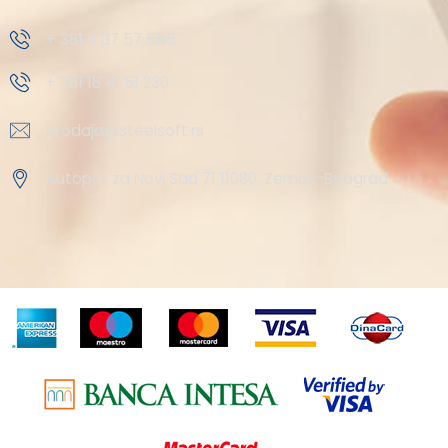
+ 381 11 37 57 555
+ 381 18 41 51 230
prodaja@steelsoft.rs
Autoput za Novi Sad 71 11080, Zemun-Beograd