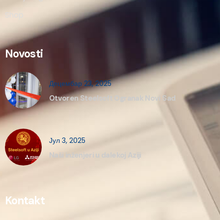
Shop
Novosti
Децембар 23, 2025
Otvoren Steelsoft Ogranak Novi Sad
Јул 3, 2025
Naši inženjeri u dalekoj Aziji
Kontakt