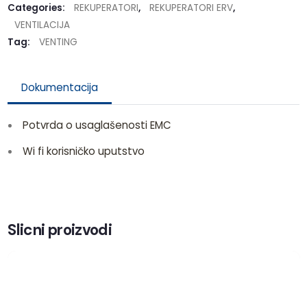
Categories:
REKUPERATORI
,
REKUPERATORI ERV
,
VENTILACIJA
Tag:
VENTING
Dokumentacija
Potvrda o usaglašenosti EMC
Wi fi korisničko uputstvo
Slicni proizvodi