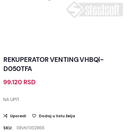
REKUPERATOR VENTING VHBQi-
D050TFA
99.120
RSD
NA UPIT
Uporedi
Dodaj u listu želja
SKU:
08VNT002866