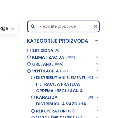
Page
KATEGORIJE PROIZVODA
SET ZIDNA
0
KLIMATIZACIJA
1690
GREJANJE
655
VENTILACIJA
196
DISTRIBUTIVNI ELEMENTI
42
FILTRACIJA PRATEĆA
OPREMA I REGULACIJA
KANALI ZA
18
DISTRIBUCIJA VAZDUHA
REKUPERATORI
63
VAZDUŠNE ZAVESE
27