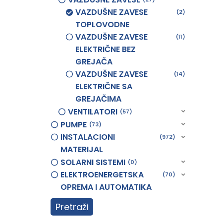
VAZDUŠNE ZAVESE
2
TOPLOVODNE
VAZDUŠNE ZAVESE
11
ELEKTRIČNE BEZ
GREJAČA
VAZDUŠNE ZAVESE
14
ELEKTRIČNE SA
GREJAČIMA
VENTILATORI
57
PUMPE
73
INSTALACIONI
972
MATERIJAL
SOLARNI SISTEMI
0
ELEKTROENERGETSKA
70
OPREMA I AUTOMATIKA
Pretraži