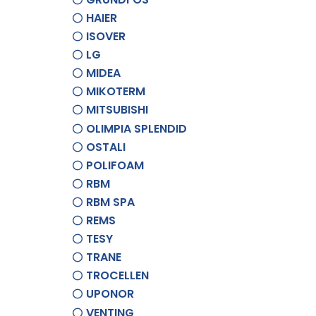
HAIER
ISOVER
LG
MIDEA
MIKOTERM
MITSUBISHI
OLIMPIA SPLENDID
OSTALI
POLIFOAM
RBM
RBM SPA
REMS
TESY
TRANE
TROCELLEN
UPONOR
VENTING