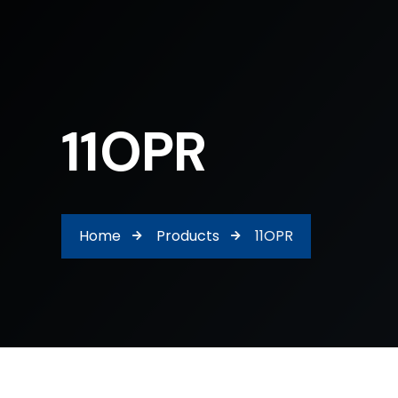
11OPR
Home
Products
11OPR