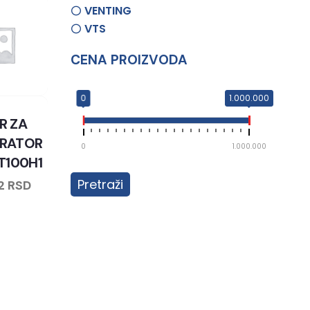
VENTING
VTS
CENA PROIZVODA
0
1.000.000
ER ZA
ERATOR
0
1.000.000
T100H1
Pretraži
72
RSD