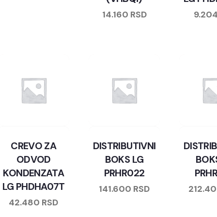
14.160
RSD
9.20
CREVO ZA
DISTRIBUTIVNI
DISTRI
ODVOD
BOKS LG
BOK
KONDENZATA
PRHR022
PRH
LG PHDHA07T
141.600
RSD
212.4
42.480
RSD