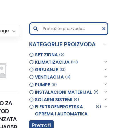
Page
KATEGORIJE PROIZVODA
SET ZIDNA
0
KLIMATIZACIJA
55
GREJANJE
12
VENTILACIJA
11
PUMPE
0
INSTALACIONI MATERIJAL
2
SOLARNI SISTEMI
0
O ZA
ELEKTROENERGETSKA
0
VOD
OPREMA I AUTOMATIKA
NZATA
Pretraži
DHA05B