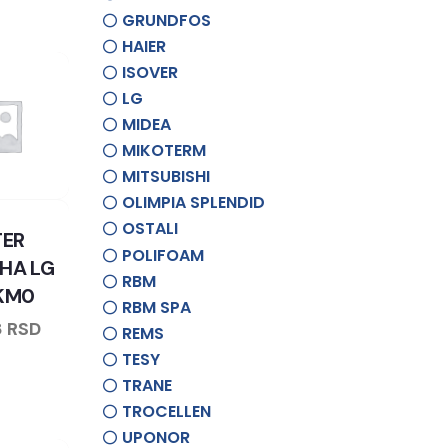
GRUNDFOS
HAIER
ISOVER
LG
MIDEA
MIKOTERM
MITSUBISHI
OLIMPIA SPLENDID
OSTALI
TER
POLIFOAM
HA LG
RBM
KM0
RBM SPA
8
RSD
REMS
TESY
TRANE
TROCELLEN
UPONOR