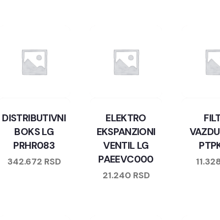
DISTRIBUTIVNI
ELEKTRO
FIL
BOKS LG
EKSPANZIONI
VAZDU
PRHR083
VENTIL LG
PTP
PAEEVC000
342.672
RSD
11.32
21.240
RSD