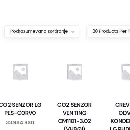
Podrazumevano sortiranje
20 Products Per 
CO2 SENZOR LG
CO2 SENZOR
CREV
PES-C0RV0
VENTING
OD
CM1101-3.02
KONDE
33.984
RSD
(VHBQi)
LG PH