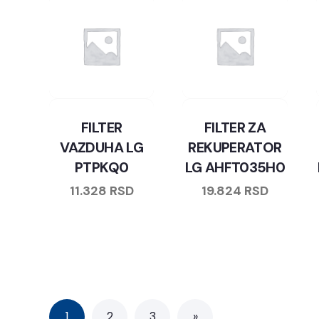
FILTER
FILTER ZA
VAZDUHA LG
REKUPERATOR
PTPKQ0
LG AHFT035H0
11.328
RSD
19.824
RSD
1
2
3
»