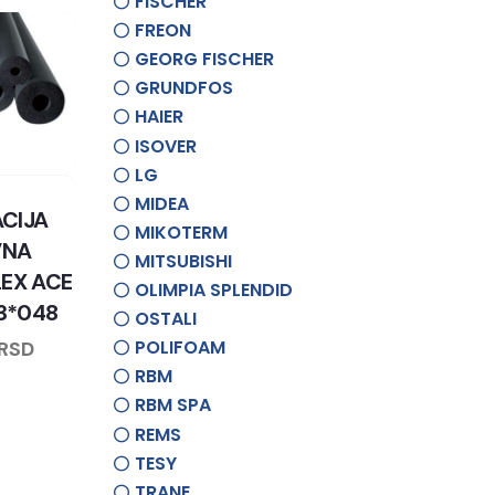
FISCHER
FREON
GEORG FISCHER
GRUNDFOS
HAIER
ISOVER
LG
MIDEA
ACIJA
MIKOTERM
VNA
MITSUBISHI
EX ACE
OLIMPIA SPLENDID
13*048
OSTALI
POLIFOAM
RSD
RBM
RBM SPA
REMS
TESY
TRANE