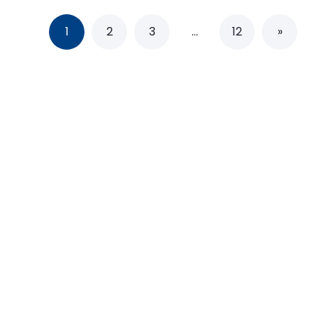
1
2
3
…
12
»