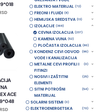
09*018
ELEKTRO MATERIJAL
72
RSD
FREONI I FLUIDI
8
HEMIJSKA SREDSTVA
13
IZOLACIJE
369
CEVNA IZOLACIJA
237
KAMENA VUNA
52
PLOČASTA IZOLACIJA
80
KONDENZ CEVI ODVOD
96
VODE I KANALIZACIJA
METALNE CEVI PROFILI I
0
FITINZI
NOSIVI I ZAŠTITNI
25
ACIJA
ELEMENTI
VNA
SITNI POTROŠNI
54
EX ACE
MATERIJAL
09*048
SOLARNI SISTEMI
0
ELEKTROENERGETSKA
70
RSD