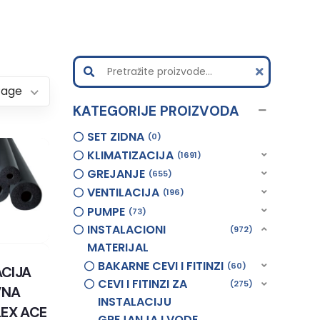
Page
KATEGORIJE PROIZVODA
SET ZIDNA
0
KLIMATIZACIJA
1691
GREJANJE
655
VENTILACIJA
196
PUMPE
73
INSTALACIONI
972
MATERIJAL
BAKARNE CEVI I FITINZI
60
ACIJA
CEVI I FITINZI ZA
275
VNA
INSTALACIJU
EX ACE
GREJANJA I VODE