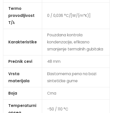
Termo
provodljivost
0 / 0,036 °C/[W/(m*K)]
T/λ
Pouzdana kontrola
Karakteristike
kondenzacije, efikasno
smanjenje termalnih gubitaka
Prečnik cevi
48 mm
Vrsta
Elastomerna pena na bazi
materijala
sintetičke gume
Boja
Crna
Temperaturni
-50 / 110 °C
opseg