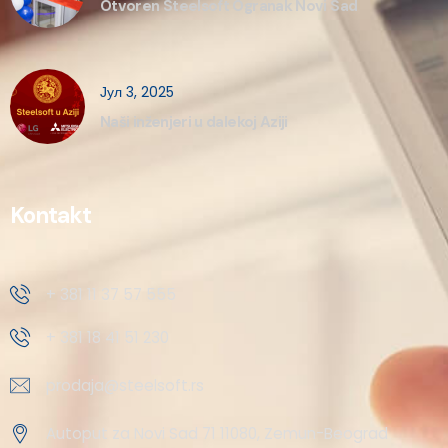
Otvoren Steelsoft Ogranak Novi Sad
Јул 3, 2025
Naši inženjeri u dalekoj Aziji
Kontakt
+ 381 11 37 57 555
+ 381 18 41 51 230
prodaja@steelsoft.rs
Autoput za Novi Sad 71 11080, Zemun-Beograd