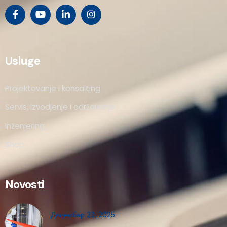
Usluge
Projektovanje i konsalting
Servis, izvodjenje i održavanje
Inženjering
Shop
Novosti
Децембар 23, 2025