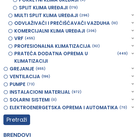
SPLIT KLIMA UREĐAJI
179
MULTI SPLIT KLIMA UREĐAJI
296
ODVLAŽIVAČI I PREČIŠĆAVAČI VAZDUHA
10
KOMERCIJALNI KLIMA UREĐAJI
206
VRF
455
PROFESIONALNA KLIMATIZACIJA
92
PRATEĆA DODATNA OPREMA U
449
KLIMATIZACIJI
GREJANJE
655
VENTILACIJA
196
PUMPE
73
INSTALACIONI MATERIJAL
972
SOLARNI SISTEMI
0
ELEKTROENERGETSKA OPREMA I AUTOMATIKA
70
Pretraži
BRENDOVI