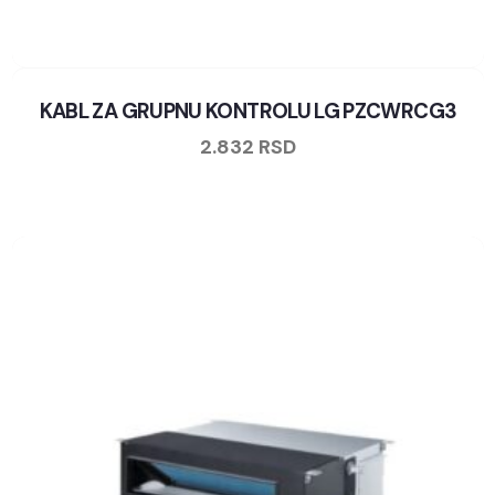
KABL ZA GRUPNU KONTROLU LG PZCWRCG3
2.832
RSD