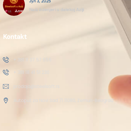
Јул 3, 2025
Naši inženjeri u dalekoj Aziji
Kontakt
+ 381 11 37 57 555
+ 381 18 41 51 230
prodaja@steelsoft.rs
Autoput za Novi Sad 71 11080, Zemun-Beograd