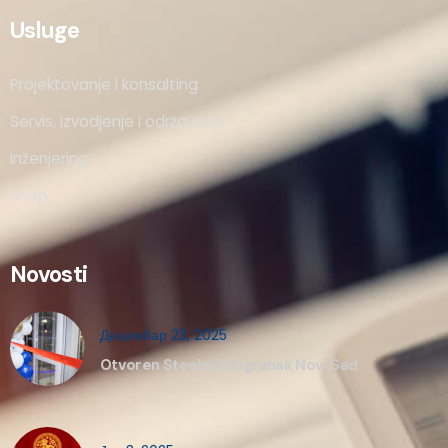
Usluge
Projektovanje i konsalting
Servis, izvodjenje i održavanje
Inženjering
Shop
Novosti
Децембар 23, 2025
Otvoren Steelsoft Ogranak Novi Sad