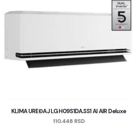
KLIMA UREĐAJ LG H09S1DA.SS1 AI AIR Deluxe
110.448
RSD