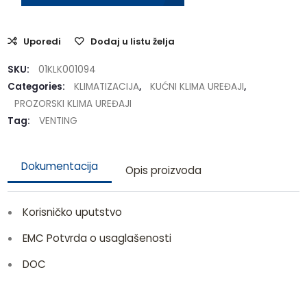
Uporedi
Dodaj u listu želja
SKU:
01KLK001094
Categories:
KLIMATIZACIJA
,
KUĆNI KLIMA UREĐAJI
,
PROZORSKI KLIMA UREĐAJI
Tag:
VENTING
Dokumentacija
Opis proizvoda
Korisničko uputstvo
EMC Potvrda o usaglašenosti
DOC