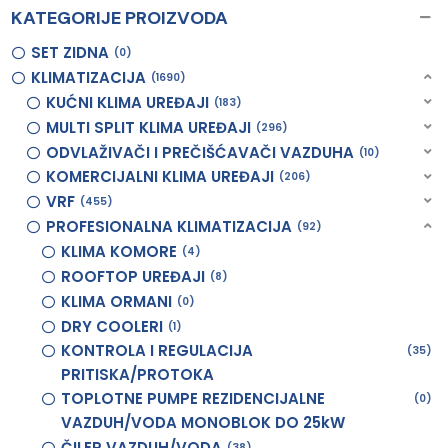
KATEGORIJE PROIZVODA
SET ZIDNA
0
KLIMATIZACIJA
1690
KUĆNI KLIMA UREĐAJI
183
MULTI SPLIT KLIMA UREĐAJI
296
ODVLAŽIVAČI I PREČIŠĆAVAČI VAZDUHA
10
KOMERCIJALNI KLIMA UREĐAJI
206
VRF
455
PROFESIONALNA KLIMATIZACIJA
92
KLIMA KOMORE
4
ROOFTOP UREĐAJI
8
KLIMA ORMANI
0
DRY COOLERI
1
KONTROLA I REGULACIJA
35
PRITISKA/PROTOKA
TOPLOTNE PUMPE REZIDENCIJALNE
0
VAZDUH/VODA MONOBLOK DO 25kW
ČILER VAZDUH/VODA
38