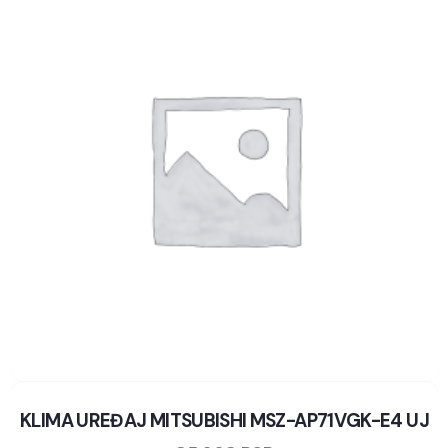
KLIMA UREĐAJ MITSUBISHI MSZ-AP71VGK-E4 UJ