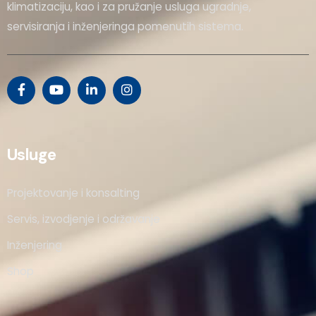
klimatizaciju, kao i za pružanje usluga ugradnje,
servisiranja i inženjeringa pomenutih sistema.
Usluge
Projektovanje i konsalting
Servis, izvodjenje i održavanje
Inženjering
Shop