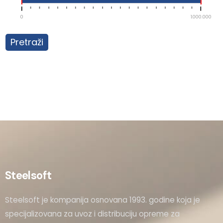
0
1.000.000
Pretraži
Steelsoft
Steelsoft je kompanija osnovana 1993. godine koja je
specijalizovana za uvoz i distribuciju opreme za