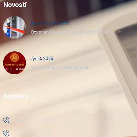
Novosti
Децембар 23, 2025
Otvoren Steelsoft Ogranak Novi Sad
Јул 3, 2025
Naši inženjeri u dalekoj Aziji
Kontakt
+ 381 11 37 57 555
+ 381 18 41 51 230