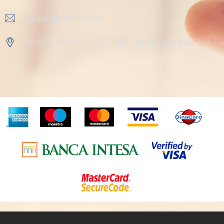
prodaja@steelsoft.rs
Autoput za Novi Sad 71 11080, Zemun-Beograd