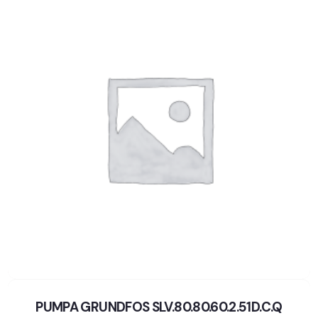
PUMPA GRUNDFOS SLV.80.80.60.2.51D.C.Q