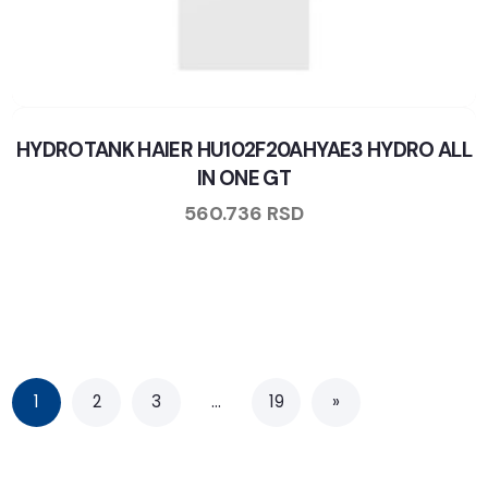
HYDROTANK HAIER HU102F20AHYAE3 HYDRO ALL
IN ONE GT
560.736
RSD
1
2
3
…
19
»