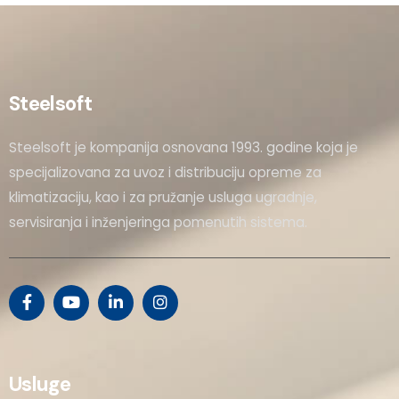
Steelsoft
Steelsoft je kompanija osnovana 1993. godine koja je
specijalizovana za uvoz i distribuciju opreme za
klimatizaciju, kao i za pružanje usluga ugradnje,
servisiranja i inženjeringa pomenutih sistema.
Usluge