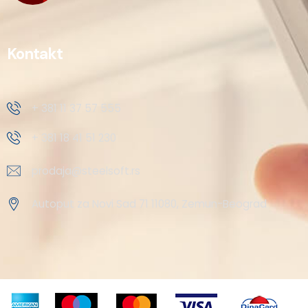
Kontakt
+ 381 11 37 57 555
+ 381 18 41 51 230
prodaja@steelsoft.rs
Autoput za Novi Sad 71 11080, Zemun-Beograd