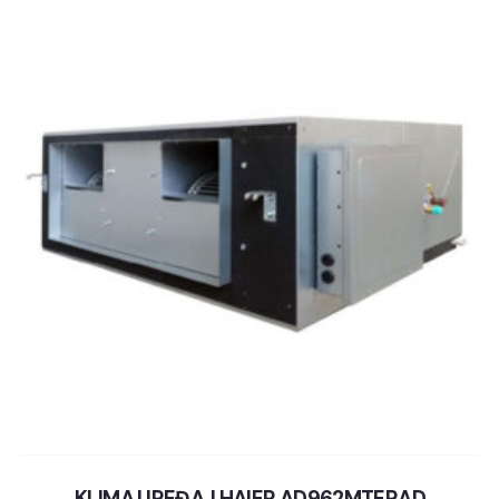
KLIMA UREĐAJ HAIER AD962MTERAD