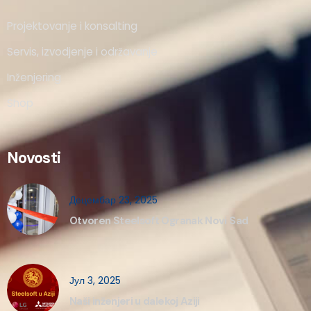
Projektovanje i konsalting
Servis, izvodjenje i održavanje
Inženjering
Shop
Novosti
Децембар 23, 2025
Otvoren Steelsoft Ogranak Novi Sad
Јул 3, 2025
Naši inženjeri u dalekoj Aziji