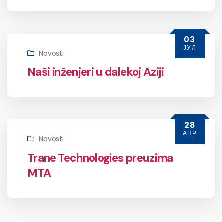
03
ЈУЛ
Novosti
Naši inženjeri u dalekoj Aziji
28
АПР
Novosti
Trane Technologies preuzima
MTA