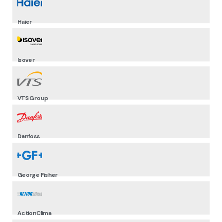
Haier
Isover
VTS Group
Danfoss
George Fisher
ActionClima