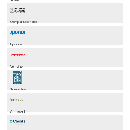
Olimpia Splendid
Uponor
Venting
Trocellen
Armacell