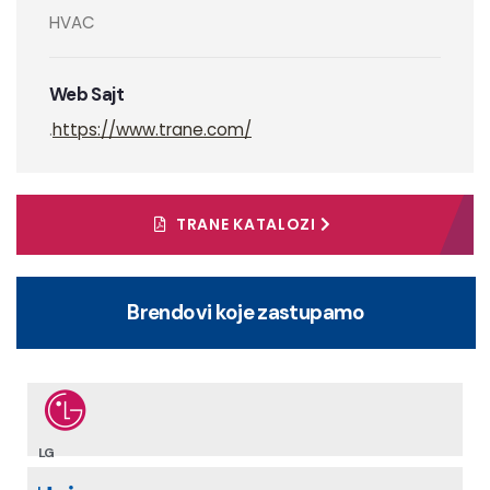
HVAC
Web Sajt
.
https://www.trane.com/
TRANE KATALOZI
Brendovi koje zastupamo
LG