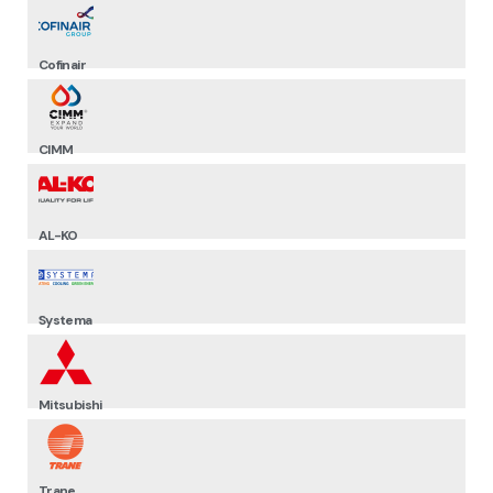
Cofinair
CIMM
AL-KO
Systema
Mitsubishi
Trane