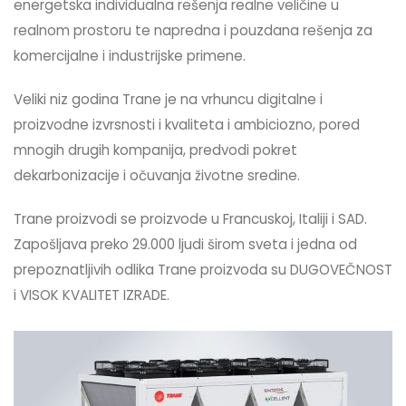
energetska individualna rešenja realne veličine u
realnom prostoru te napredna i pouzdana rešenja za
komercijalne i industrijske primene.
Veliki niz godina Trane je na vrhuncu digitalne i
proizvodne izvrsnosti i kvaliteta i ambiciozno, pored
mnogih drugih kompanija, predvodi pokret
dekarbonizacije i očuvanja životne sredine.
Trane proizvodi se proizvode u Francuskoj, Italiji i SAD.
Zapošljava preko 29.000 ljudi širom sveta i jedna od
prepoznatljivih odlika Trane proizvoda su DUGOVEČNOST
i VISOK KVALITET IZRADE.