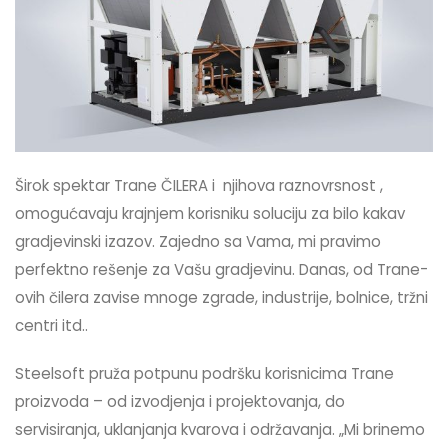
Širok spektar Trane ČILERA i njihova raznovrsnost ,
omogućavaju krajnjem korisniku soluciju za bilo kakav
gradjevinski izazov. Zajedno sa Vama, mi pravimo
perfektno rešenje za Vašu gradjevinu. Danas, od Trane-
ovih čilera zavise mnoge zgrade, industrije, bolnice, tržni
centri itd..
Steelsoft pruža potpunu podršku korisnicima Trane
proizvoda – od izvodjenja i projektovanja, do
servisiranja, uklanjanja kvarova i održavanja. „Mi brinemo