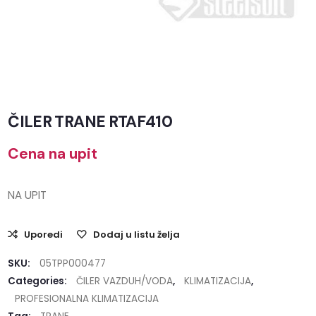
ČILER TRANE RTAF410
Cena na upit
NA UPIT
Uporedi
Dodaj u listu želja
SKU:
05TPP000477
Categories:
ČILER VAZDUH/VODA
,
KLIMATIZACIJA
,
PROFESIONALNA KLIMATIZACIJA