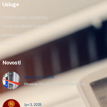
Usluge
Projektovanje i konsalting
Servis, izvodjenje i održavanje
Inženjering
Shop
Novosti
Децембар 23, 2025
Otvoren Steelsoft Ogranak Novi Sad
Јул 3, 2025