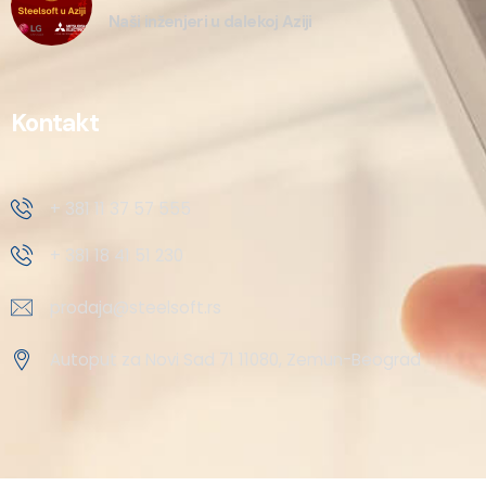
Naši inženjeri u dalekoj Aziji
Kontakt
+ 381 11 37 57 555
+ 381 18 41 51 230
prodaja@steelsoft.rs
Autoput za Novi Sad 71 11080, Zemun-Beograd