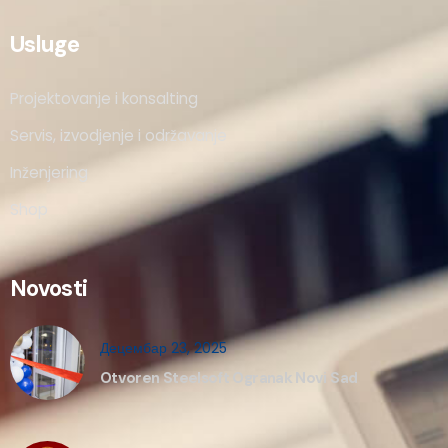
Usluge
Projektovanje i konsalting
Servis, izvodjenje i održavanje
Inženjering
Shop
Novosti
Децембар 23, 2025
Otvoren Steelsoft Ogranak Novi Sad