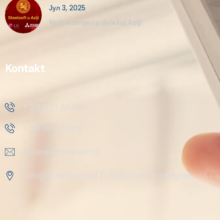
Јул 3, 2025
Naši inženjeri u dalekoj Aziji
Kontakt
+ 381 11 37 57 555
+ 381 18 41 51 230
prodaja@steelsoft.rs
Autoput za Novi Sad 71 11080, Zemun-Beograd