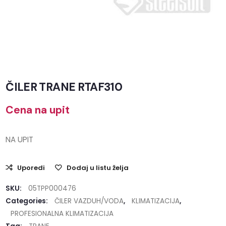
ČILER TRANE RTAF310
Cena na upit
NA UPIT
Uporedi
Dodaj u listu želja
SKU:
05TPP000476
Categories:
ČILER VAZDUH/VODA
,
KLIMATIZACIJA
,
PROFESIONALNA KLIMATIZACIJA