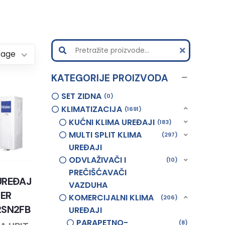
Page
KATEGORIJE PROIZVODA
SET ZIDNA
0
KLIMATIZACIJA
1691
KUĆNI KLIMA UREĐAJI
183
MULTI SPLIT KLIMA
297
UREĐAJI
ODVLAŽIVAČI I
10
PREČIŠĆAVAČI
UREĐAJ
VAZDUHA
IER
KOMERCIJALNI KLIMA
206
2SN2FB
UREĐAJI
PARAPETNO-
8