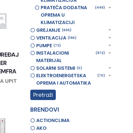
KLIMATIZACIJA
PRATEĆA DODATNA
449
OPREMA U
KLIMATIZACIJI
GREJANJE
655
VENTILACIJA
196
PUMPE
73
INSTALACIONI
972
UREĐAJ
MATERIJAL
IER
SOLARNI SISTEMI
0
EMFRA
ELEKTROENERGETSKA
70
A UPIT
OPREMA I AUTOMATIKA
Pretraži
BRENDOVI
ACTIONCLIMA
AKO