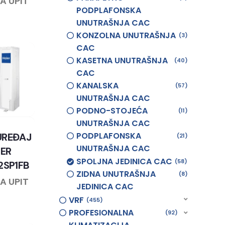
A UPIT
PODPLAFONSKA
UNUTRAŠNJA CAC
KONZOLNA UNUTRAŠNJA
3
CAC
KASETNA UNUTRAŠNJA
40
CAC
KANALSKA
57
UNUTRAŠNJA CAC
PODNO-STOJEĆA
11
UNUTRAŠNJA CAC
PODPLAFONSKA
UREĐAJ
21
UNUTRAŠNJA CAC
IER
SPOLJNA JEDINICA CAC
58
2SP1FB
ZIDNA UNUTRAŠNJA
8
A UPIT
JEDINICA CAC
VRF
455
PROFESIONALNA
92