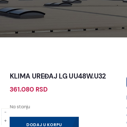
KLIMA UREĐAJ LG UU48W.U32
361.080
RSD
Na stanju
DODAJ U KORPU