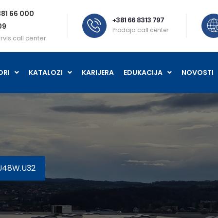
81 66 000
+381 66 8313 797
09
Prodaja call center
rvis call center
ORI
KATALOZI
KARIJERA
EDUKACIJA
NOVOSTI
U48W.U32