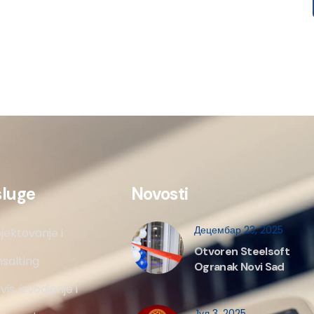
sluge
Novosti
Децембар 23, 2025
jektovanje i
Otvoren Steelsoft
salting
Ogranak Novi Sad
vis, izvodjenje i
Јул 3, 2025