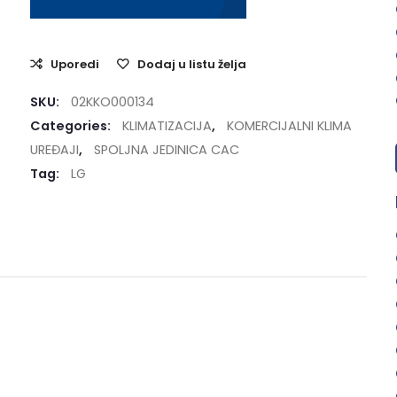
Uporedi
Dodaj u listu želja
SKU:
02KKO000134
Categories:
KLIMATIZACIJA
,
KOMERCIJALNI KLIMA
UREĐAJI
,
SPOLJNA JEDINICA CAC
Tag:
LG