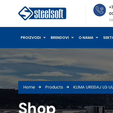
+3
0
Se
PROIZVODI
BRENDOVI
O NAMA
SEKT
Home
Products
KLIMA UREĐAJ LG U
Shop