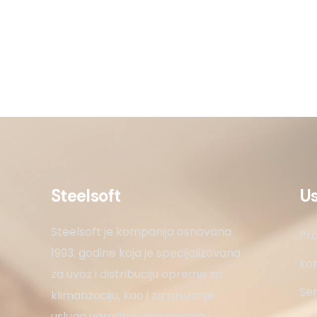
Steelsoft
U
Steelsoft je kompanija osnovana
Pro
1993. godine koja je specijalizovana
kon
za uvoz i distribuciju opreme za
Ser
klimatizaciju, kao i za pružanje
usluga ugradnje, servisiranja i