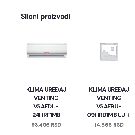
Slicni proizvodi
KLIMA UREĐAJ
KLIMA UREĐAJ
VENTING
VENTING
VSAFDU-
VSAFBU-
24HRF1M8
09HRD1M8 UJ-i
93.456
RSD
14.868
RSD