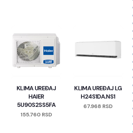
KLIMA UREĐAJ
KLIMA UREĐAJ LG
HAIER
H24S1DA.NS1
5U90S2SS5FA
67.968
RSD
155.760
RSD