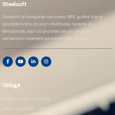
Steelsoft
Steelsoft je kompanija osnovana 1993. godine koja je
specijalizovana za uvoz i distribuciju opreme za
klimatizaciju, kao i za pružanje usluga ugradnje,
servisiranja i inženjeringa pomenutih sistema.
Usluge
Projektovanje i konsalting
Servis, izvodjenje i održavanje