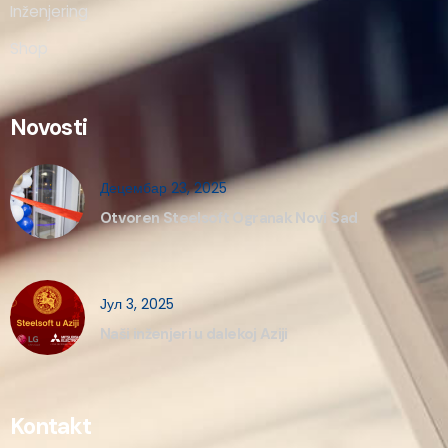
Inženjering
Shop
Novosti
Децембар 23, 2025
Otvoren Steelsoft Ogranak Novi Sad
Јул 3, 2025
Naši inženjeri u dalekoj Aziji
Kontakt