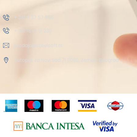
+ 381 11 37 57 555
+ 381 18 41 51 230
prodaja@steelsoft.rs
Autoput za Novi Sad 71 11080, Zemun-Beograd