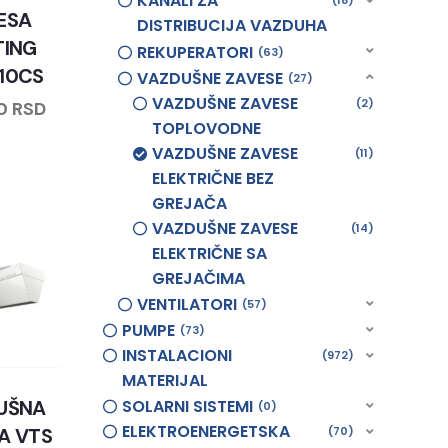
KANALI ZA
18
ESA
DISTRIBUCIJA VAZDUHA
TING
REKUPERATORI
63
10CS
VAZDUŠNE ZAVESE
27
VAZDUŠNE ZAVESE
2
40
RSD
TOPLOVODNE
VAZDUŠNE ZAVESE
11
ELEKTRIČNE BEZ
GREJAČA
VAZDUŠNE ZAVESE
14
ELEKTRIČNE SA
GREJAČIMA
VENTILATORI
57
PUMPE
73
INSTALACIONI
972
MATERIJAL
UŠNA
SOLARNI SISTEMI
0
ELEKTROENERGETSKA
A VTS
70