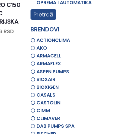
OPREMA I AUTOMATIKA
RO C150
C
Pretraži
RIJSKA
BRENDOVI
76
RSD
ACTIONCLIMA
AKO
ARMACELL
ARMAFLEX
ASPEN PUMPS
BIOXAIR
BIOXIGEN
CASALS
CASTOLIN
CIMM
CLIMAVER
DAB PUMPS SPA
FISCHER