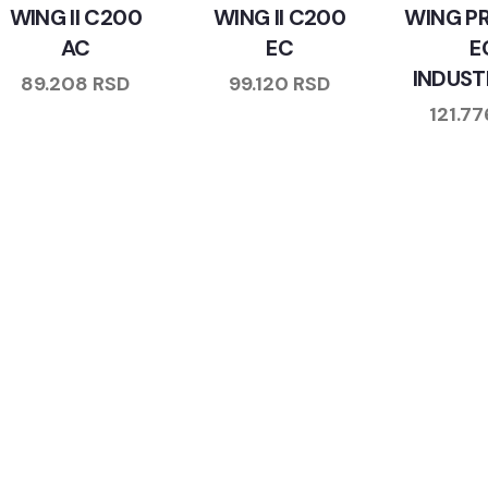
WING II C200
WING II C200
WING P
AC
EC
E
INDUST
89.208
RSD
99.120
RSD
121.7