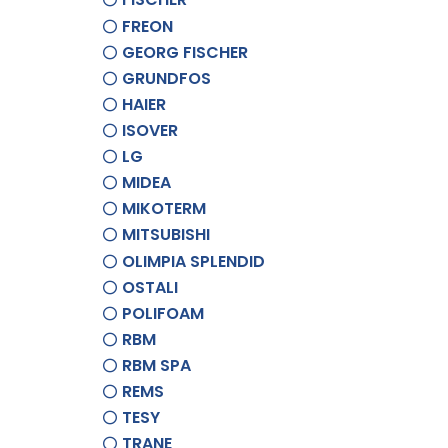
FREON
GEORG FISCHER
GRUNDFOS
HAIER
ISOVER
LG
MIDEA
MIKOTERM
MITSUBISHI
OLIMPIA SPLENDID
OSTALI
POLIFOAM
RBM
RBM SPA
REMS
TESY
TRANE