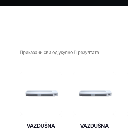
Приказани сви од укупно 11 резултата
VAZDUŠNA
VAZDUŠNA