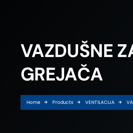
VAZDUŠNE ZA
GREJAČA
Home
Products
VENTILACIJA
VA