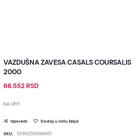
VAZDUŠNA ZAVESA CASALS COURSALIS
2000
66.552
RSD
NA UPIT
Uporedi
Dodaj u listu želja
SKU:
509620000M001