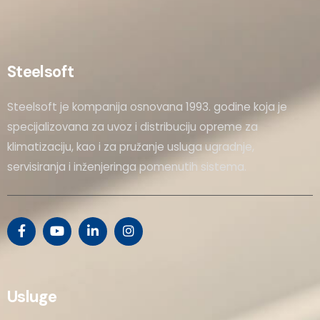
Steelsoft
Steelsoft je kompanija osnovana 1993. godine koja je
specijalizovana za uvoz i distribuciju opreme za
klimatizaciju, kao i za pružanje usluga ugradnje,
servisiranja i inženjeringa pomenutih sistema.
Usluge