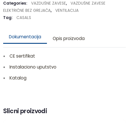
Categories:
VAZDUŠNE ZAVESE
,
VAZDUŠNE ZAVESE
ELEKTRIČNE BEZ GREJAČA
,
VENTILACIJA
Tag:
CASALS
Dokumentacija
Opis proizvoda
CE sertifikat
Instalaciono uputstvo
Katalog
Slicni proizvodi