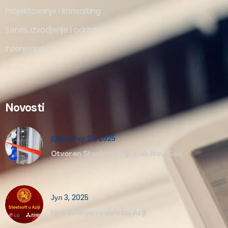
Projektovanje i konsalting
Servis, izvodjenje i održavanje
Inženjering
Shop
Novosti
Децембар 23, 2025
Otvoren Steelsoft Ogranak Novi Sad
Јул 3, 2025
Naši inženjeri u dalekoj Aziji