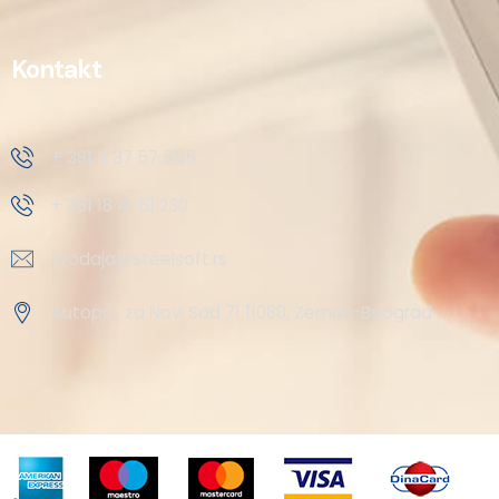
Kontakt
+ 381 11 37 57 555
+ 381 18 41 51 230
prodaja@steelsoft.rs
Autoput za Novi Sad 71 11080, Zemun-Beograd