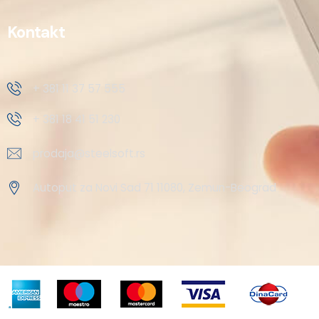
Kontakt
+ 381 11 37 57 555
+ 381 18 41 51 230
prodaja@steelsoft.rs
Autoput za Novi Sad 71 11080, Zemun-Beograd