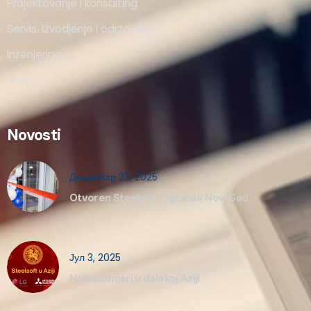
Projektovanje i konsalting
Servis, izvodjenje i održavanje
Inženjering
Shop
Novosti
Децембар 23, 2025
Otvoren Steelsoft Ogranak Novi Sad
Јул 3, 2025
Naši inženjeri u dalekoj Aziji