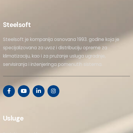
Steelsoft
Steelsoft je kompanija osnovana 1993. godine koja je
specijalizovana za uvoz i distribuciju opreme za
klimatizaciju, kao i za pružanje usluga ugradnje,
servisiranja i inženjeringa pomenutih sistema.
Usluge