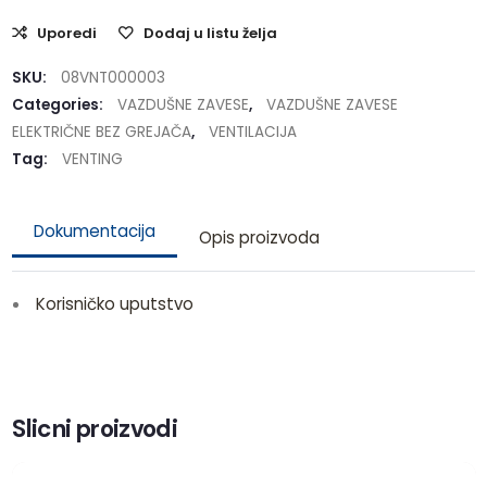
Uporedi
Dodaj u listu želja
SKU:
08VNT000003
Categories:
VAZDUŠNE ZAVESE
,
VAZDUŠNE ZAVESE
ELEKTRIČNE BEZ GREJAČA
,
VENTILACIJA
Tag:
VENTING
Dokumentacija
Opis proizvoda
Korisničko uputstvo
Slicni proizvodi