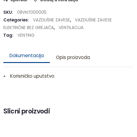
SKU:
08VNT000005
Categories:
VAZDUŠNE ZAVESE
,
VAZDUŠNE ZAVESE
ELEKTRIČNE BEZ GREJAČA
,
VENTILACIJA
Tag:
VENTING
Dokumentacija
Opis proizvoda
Korisničko uputstvo
Slicni proizvodi