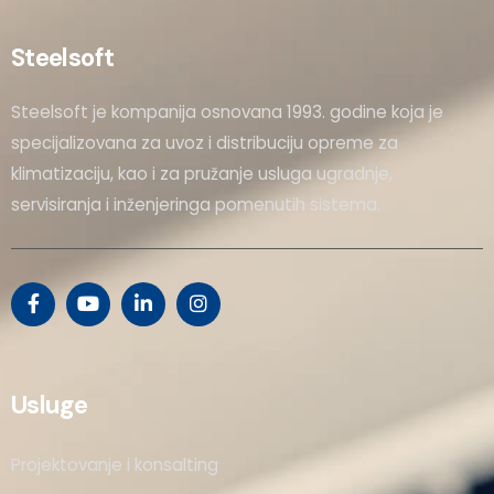
Steelsoft
Steelsoft je kompanija osnovana 1993. godine koja je
specijalizovana za uvoz i distribuciju opreme za
klimatizaciju, kao i za pružanje usluga ugradnje,
servisiranja i inženjeringa pomenutih sistema.
Usluge
Projektovanje i konsalting