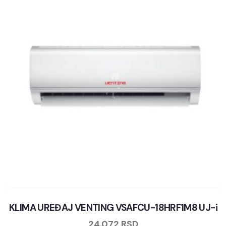
KLIMA UREĐAJ VENTING VSAFCU-18HRF1M8 UJ-i
24.072
RSD