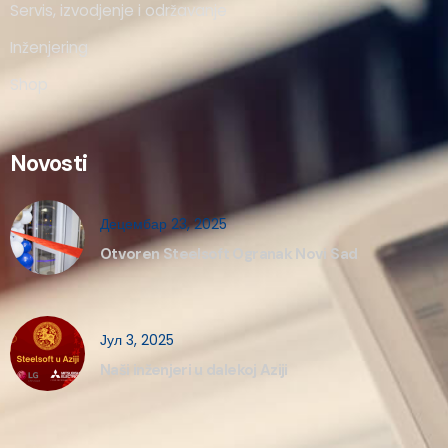
Servis, izvodjenje i održavanje
Inženjering
Shop
Novosti
Децембар 23, 2025
Otvoren Steelsoft Ogranak Novi Sad
Јул 3, 2025
Naši inženjeri u dalekoj Aziji