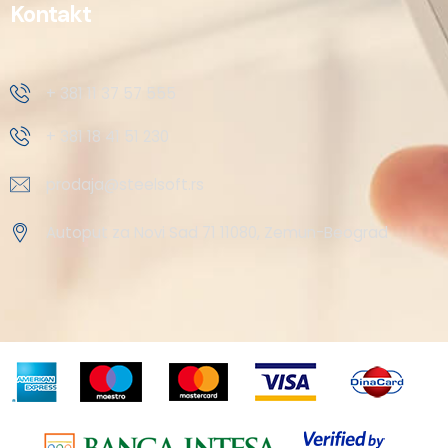
Kontakt
+ 381 11 37 57 555
+ 381 18 41 51 230
prodaja@steelsoft.rs
Autoput za Novi Sad 71 11080, Zemun-Beograd