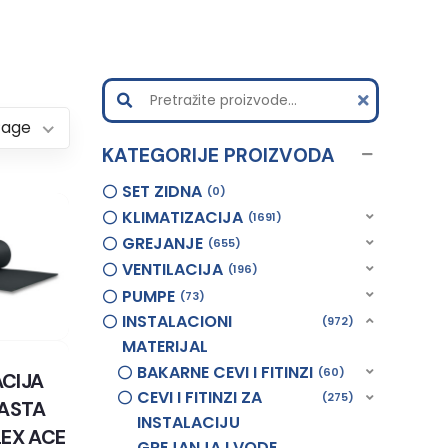
Page
KATEGORIJE PROIZVODA
SET ZIDNA
0
KLIMATIZACIJA
1691
GREJANJE
655
VENTILACIJA
196
PUMPE
73
INSTALACIONI
972
MATERIJAL
BAKARNE CEVI I FITINZI
60
ACIJA
CEVI I FITINZI ZA
275
ASTA
INSTALACIJU
EX ACE
GREJANJA I VODE