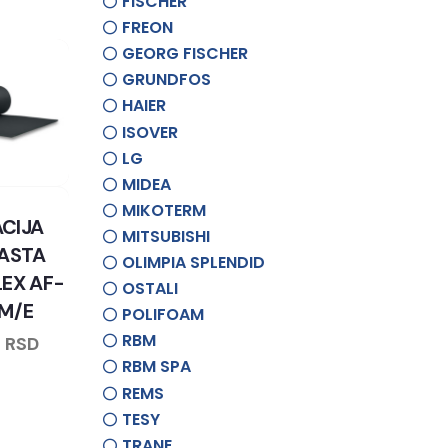
FISCHER
FREON
GEORG FISCHER
GRUNDFOS
HAIER
ISOVER
LG
MIDEA
MIKOTERM
ACIJA
MITSUBISHI
ASTA
OLIMPIA SPLENDID
EX AF-
OSTALI
M/E
POLIFOAM
RBM
8
RSD
RBM SPA
REMS
TESY
TRANE