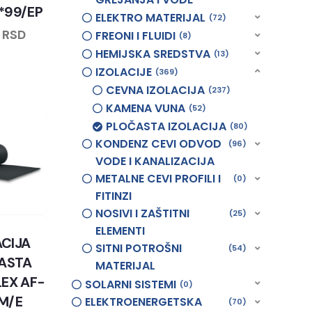
3*99/EP
ELEKTRO MATERIJAL
72
8
RSD
FREONI I FLUIDI
8
HEMIJSKA SREDSTVA
13
IZOLACIJE
369
CEVNA IZOLACIJA
237
KAMENA VUNA
52
PLOČASTA IZOLACIJA
80
KONDENZ CEVI ODVOD
96
VODE I KANALIZACIJA
METALNE CEVI PROFILI I
0
FITINZI
NOSIVI I ZAŠTITNI
25
ELEMENTI
ACIJA
SITNI POTROŠNI
54
ASTA
MATERIJAL
EX AF-
SOLARNI SISTEMI
0
M/E
ELEKTROENERGETSKA
70