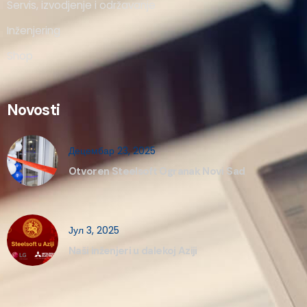
Servis, izvodjenje i održavanje
Inženjering
Shop
Novosti
Децембар 23, 2025
Otvoren Steelsoft Ogranak Novi Sad
Јул 3, 2025
Naši inženjeri u dalekoj Aziji