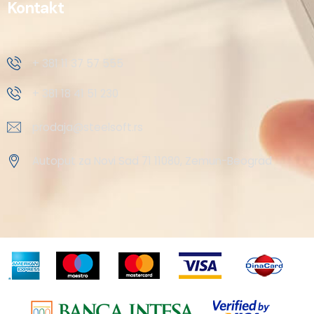
Kontakt
+ 381 11 37 57 555
+ 381 18 41 51 230
prodaja@steelsoft.rs
Autoput za Novi Sad 71 11080, Zemun-Beograd