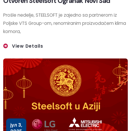
Otvoren Steelsoft Ogranak Novi Sad
Prošle nedelje, STEELSOFT je zajedno sa partnerom iz
Poljske VTS Group-om, renomiranim proizvođačem klima
komora,
View Details
јул 3,