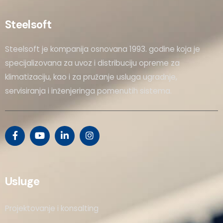
Steelsoft
Steelsoft je kompanija osnovana 1993. godine koja je
specijalizovana za uvoz i distribuciju opreme za
klimatizaciju, kao i za pružanje usluga ugradnje,
servisiranja i inženjeringa pomenutih sistema.
Usluge
Projektovanje i konsalting