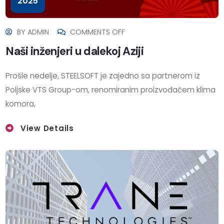
2025
BY
ADMIN
COMMENTS OFF
Naši inženjeri u dalekoj Aziji
Prošle nedelje, STEELSOFT je zajedno sa partnerom iz
Poljske VTS Group-om, renomiranim proizvođačem klima
komora,
View Details