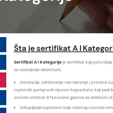
Šta je sertifikat A I Kategor
Sertifikat A I Kategorije
je sertifikat koji potvrđuj
za obavljanje delatnosti:
Instalacije, održavanja i servisiranja i provere 
toplotnih pumpi svih tipova i kapaciteta, koji sadrž
ozonski omotač ili flurovane gasove sa efektom s
Sakupljanja supstanci koje oštećuju ozonski om