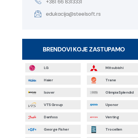
+381 66 8313331
edukacija@steelsoft.rs
BRENDOVI KOJE ZASTUPAMO
LG
Mitsubishi
Haier
Trane
Isover
Olimpia Splendid
VTS Group
Uponor
Danfoss
Venting
George Fisher
Trocellen