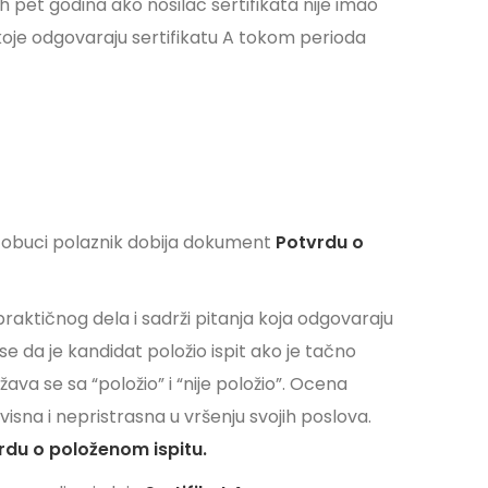
 pet godina ako nosilac sertifikata nije imao
koje odgovaraju sertifikatu A tokom perioda
obuci polaznik dobija dokument
Potvrdu o
i praktičnog dela i sadrži pitanja koja odgovaraju
 se da je kandidat položio ispit ako je tačno
ava se sa “položio” i “nije položio”. Ocena
visna i nepristrasna u vršenju svojih poslova.
rdu o položenom ispitu.