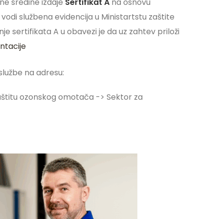
tne sredine izdaje
Sertifikat A
na osnovu
 vodi službena evidencija u Ministartstu zaštite
je sertifikata A u obavezi je da uz zahtev priloži
ntacije
službe na adresu:
zaštitu ozonskog omotača -> Sektor za