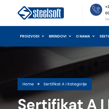
+3
0
Se
PROIZVODI
BRENDOVI
O NAMA
SEKT
Home
Sertifikat A I Kategorije
Sertifikat A I