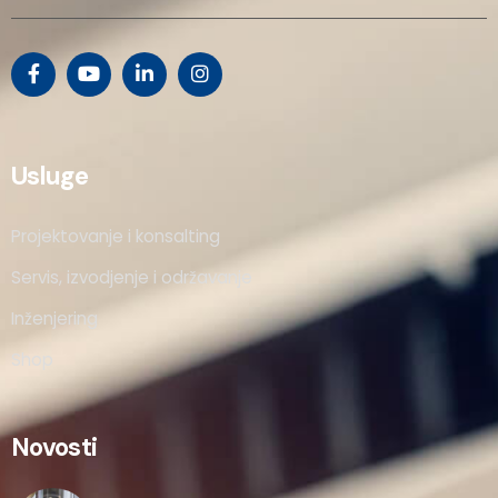
Usluge
Projektovanje i konsalting
Servis, izvodjenje i održavanje
Inženjering
Shop
Novosti