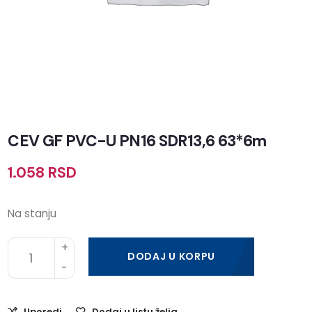
CEV GF PVC-U PN16 SDR13,6 63*6m
1.058
RSD
Na stanju
DODAJ U KORPU
Uporedi
Dodaj u listu želja