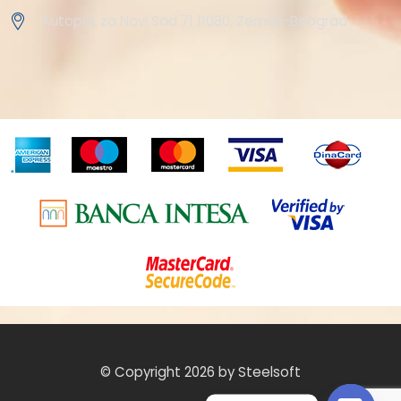
Autoput za Novi Sad 71 11080, Zemun-Beograd
© Copyright 2026 by Steelsoft