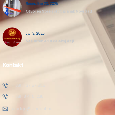
Децембар 23, 2025
Otvoren Steelsoft Ogranak Novi Sad
Јул 3, 2025
Naši inženjeri u dalekoj Aziji
Kontakt
+ 381 11 37 57 555
+ 381 18 41 51 230
prodaja@steelsoft.rs