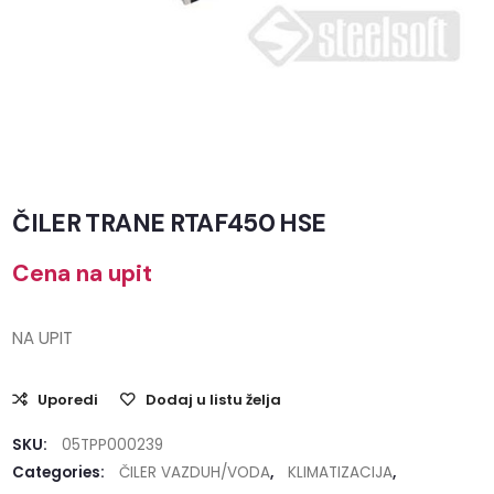
ČILER TRANE RTAF450 HSE
Cena na upit
NA UPIT
Uporedi
Dodaj u listu želja
SKU:
05TPP000239
Categories:
ČILER VAZDUH/VODA
,
KLIMATIZACIJA
,