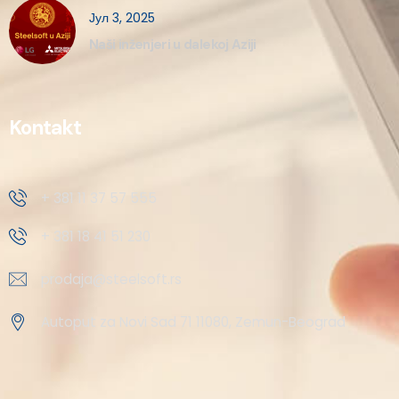
Јул 3, 2025
Naši inženjeri u dalekoj Aziji
Kontakt
+ 381 11 37 57 555
+ 381 18 41 51 230
prodaja@steelsoft.rs
Autoput za Novi Sad 71 11080, Zemun-Beograd