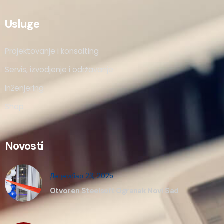
Usluge
Projektovanje i konsalting
Servis, izvodjenje i održavanje
Inženjering
Shop
Novosti
Децембар 23, 2025
Otvoren Steelsoft Ogranak Novi Sad