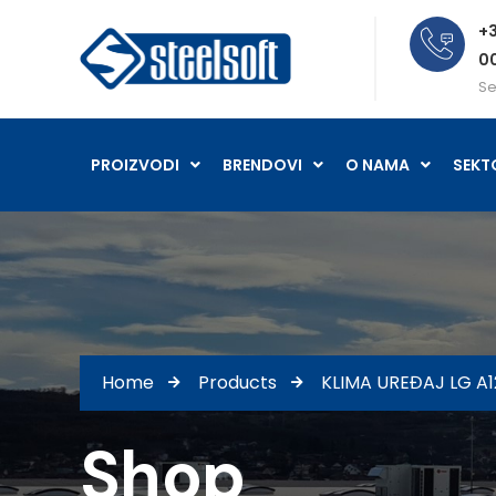
+3
0
Se
PROIZVODI
BRENDOVI
O NAMA
SEKT
Home
Products
KLIMA UREĐAJ LG A1
Shop