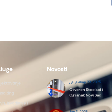
sluge
Novosti
Децембар 23, 2025
jektovanje i
Otvoren Steelsoft
salting
Ogranak Novi Sad
vis, izvodjenje i
Јул 3, 2025