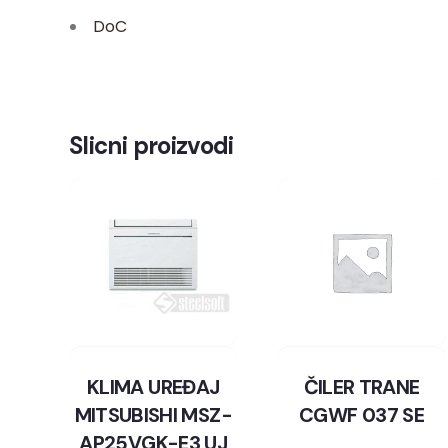
DoC
Slicni proizvodi
KLIMA UREĐAJ
ČILER TRANE
MITSUBISHI MSZ-
CGWF 037 SE
AP25VGK-E3 UJ