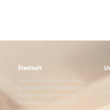
Steelsoft
U
Steelsoft je kompanija osnovana
Pro
1993. godine koja je specijalizovana
kon
za uvoz i distribuciju opreme za
Ser
klimatizaciju, kao i za pružanje
usluga ugradnje, servisiranja i