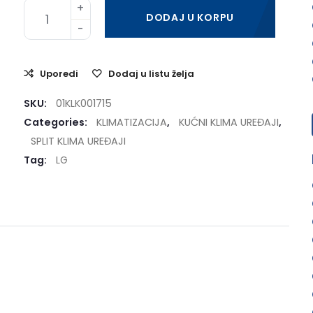
DODAJ U KORPU
Uporedi
Dodaj u listu želja
SKU:
01KLK001715
Categories:
KLIMATIZACIJA
,
KUĆNI KLIMA UREĐAJI
,
SPLIT KLIMA UREĐAJI
Tag:
LG