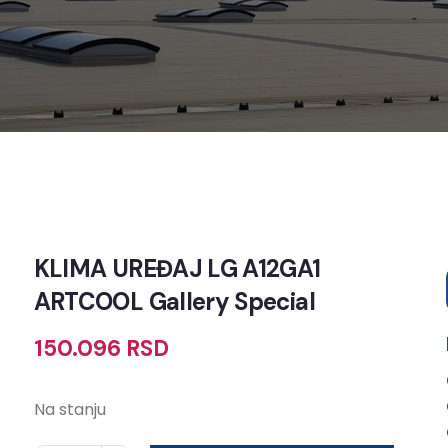
KLIMA UREĐAJ LG A12GA1
ARTCOOL Gallery Special
150.096
RSD
Na stanju