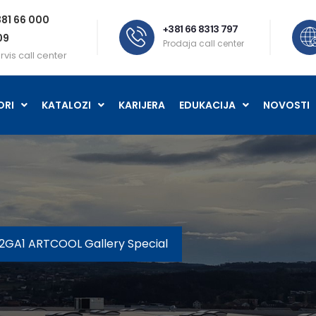
81 66 000
+381 66 8313 797
09
Prodaja call center
rvis call center
ORI
KATALOZI
KARIJERA
EDUKACIJA
NOVOSTI
2GA1 ARTCOOL Gallery Special