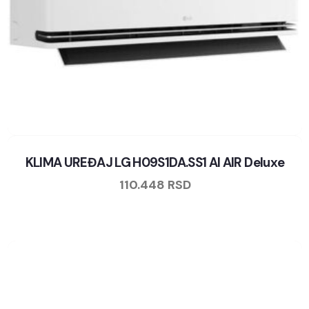
KLIMA UREĐAJ LG H09S1DA.SS1 AI AIR Deluxe
110.448
RSD