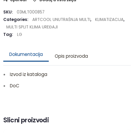
SKU:
03MLT000857
Categories:
ARTCOOL UNUTRAŠNJA MULTI
,
KLIMATIZACIJA
,
MULTI SPLIT KLIMA UREĐAJI
Tag:
LG
Dokumentacija
Opis proizvoda
Izvod iz kataloga
DoC
Slicni proizvodi