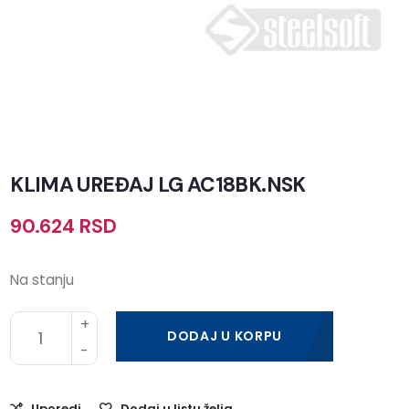
KLIMA UREĐAJ LG AC18BK.NSK
90.624
RSD
Na stanju
DODAJ U KORPU
Uporedi
Dodaj u listu želja