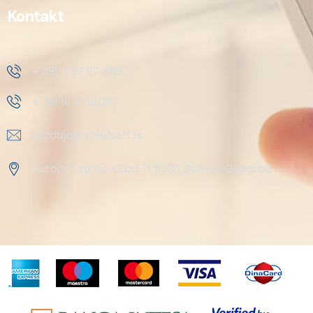
Kontakt
+ 381 11 37 57 555
+ 381 18 41 51 230
prodaja@steelsoft.rs
Autoput za Novi Sad 71 11080, Zemun-Beograd