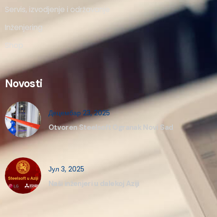
Servis, izvodjenje i održavanje
Inženjering
Shop
Novosti
Децембар 23, 2025
Otvoren Steelsoft Ogranak Novi Sad
Јул 3, 2025
Naši inženjeri u dalekoj Aziji