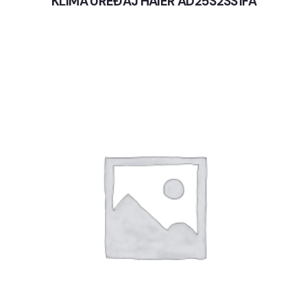
KLIMA UREĐAJ HAIER AD25S2SS1FA