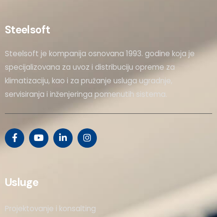
Steelsoft
Steelsoft je kompanija osnovana 1993. godine koja je
specijalizovana za uvoz i distribuciju opreme za
klimatizaciju, kao i za pružanje usluga ugradnje,
servisiranja i inženjeringa pomenutih sistema.
Usluge
Projektovanje i konsalting