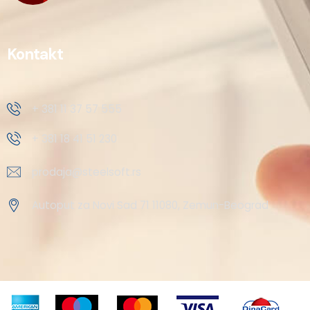
Kontakt
+ 381 11 37 57 555
+ 381 18 41 51 230
prodaja@steelsoft.rs
Autoput za Novi Sad 71 11080, Zemun-Beograd