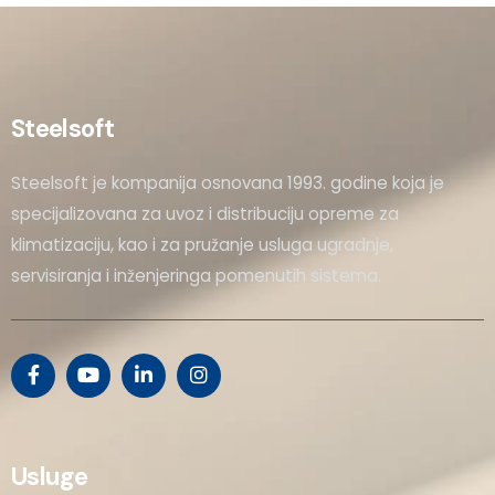
Steelsoft
Steelsoft je kompanija osnovana 1993. godine koja je
specijalizovana za uvoz i distribuciju opreme za
klimatizaciju, kao i za pružanje usluga ugradnje,
servisiranja i inženjeringa pomenutih sistema.
Usluge