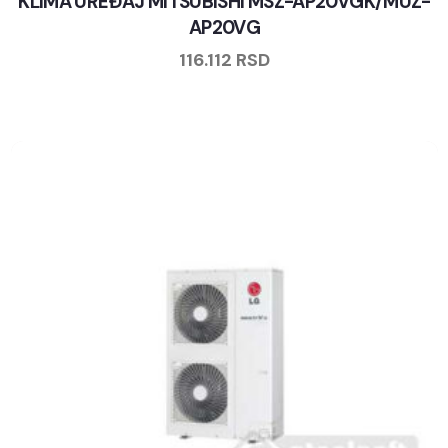
KLIMA UREĐAJ MITSUBISHI MSZ-AP20VGK/MUZ-
AP20VG
116.112
RSD