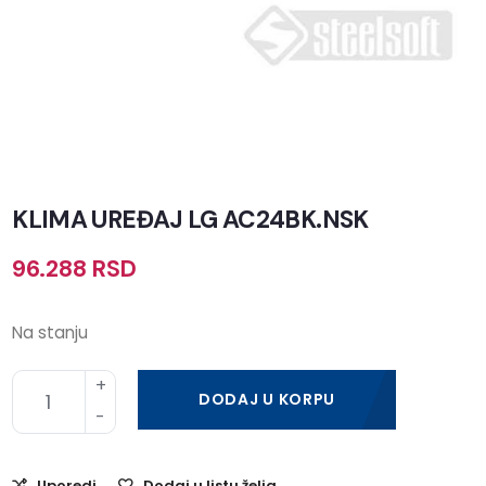
KLIMA UREĐAJ LG AC24BK.NSK
96.288
RSD
Na stanju
DODAJ U KORPU
Uporedi
Dodaj u listu želja