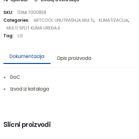
SKU:
03MLT000858
Categories:
ARTCOOL UNUTRAŠNJA MULTI
,
KLIMATIZACIJA
,
MULTI SPLIT KLIMA UREĐAJI
Tag:
LG
Dokumentacija
Opis proizvoda
DoC
Izvod iz kataloga
Slicni proizvodi