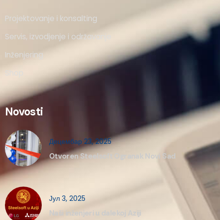
Projektovanje i konsalting
Servis, izvodjenje i održavanje
Inženjering
Shop
Novosti
Децембар 23, 2025
Otvoren Steelsoft Ogranak Novi Sad
Јул 3, 2025
Naši inženjeri u dalekoj Aziji