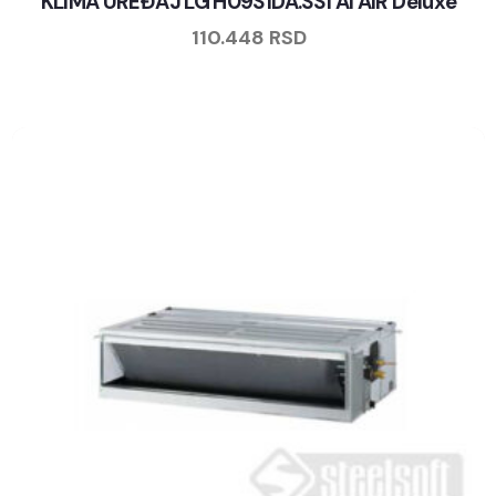
KLIMA UREĐAJ LG H09S1DA.SS1 AI AIR Deluxe
110.448
RSD