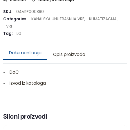
SKU:
04VRF000890
Categories:
KANALSKA UNUTRAŠNJA VRF
,
KLIMATIZACIJA
,
VRF
Tag:
LG
Dokumentacija
Opis proizvoda
DoC
Izvod iz kataloga
Slicni proizvodi