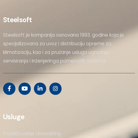
Steelsoft
Steelsoft je kompanija osnovana 1993. godine koja je
specijalizovana za uvoz i distribuciju opreme za
klimatizaciju, kao i za pružanje usluga ugradnje,
servisiranja i inženjeringa pomenutih sistema.
Usluge
Projektovanje i konsalting