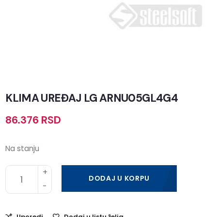
KLIMA UREĐAJ LG ARNU05GL4G4
86.376
RSD
Na stanju
DODAJ U KORPU
Uporedi
Dodaj u listu želja