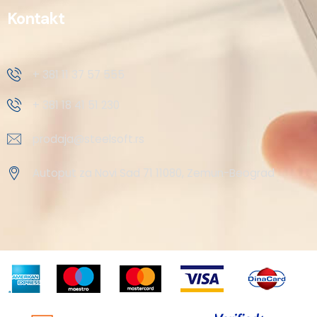
Kontakt
+ 381 11 37 57 555
+ 381 18 41 51 230
prodaja@steelsoft.rs
Autoput za Novi Sad 71 11080, Zemun-Beograd