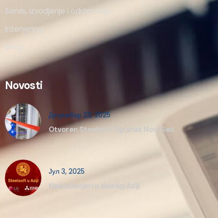
Servis, izvodjenje i održavanje
Inženjering
Shop
Novosti
Децембар 23, 2025
Otvoren Steelsoft Ogranak Novi Sad
Јул 3, 2025
Naši inženjeri u dalekoj Aziji