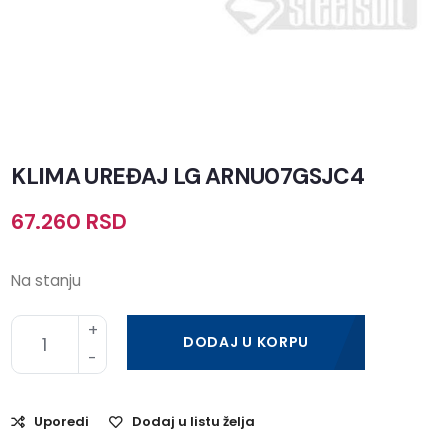
KLIMA UREĐAJ LG ARNU07GSJC4
67.260
RSD
Na stanju
DODAJ U KORPU
Uporedi
Dodaj u listu želja