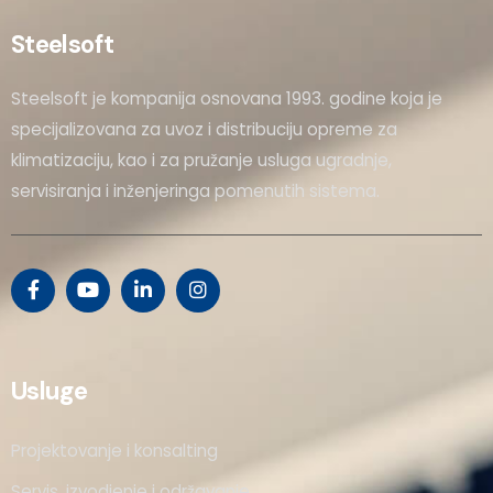
Steelsoft
Steelsoft je kompanija osnovana 1993. godine koja je
specijalizovana za uvoz i distribuciju opreme za
klimatizaciju, kao i za pružanje usluga ugradnje,
servisiranja i inženjeringa pomenutih sistema.
Usluge
Projektovanje i konsalting
Servis, izvodjenje i održavanje