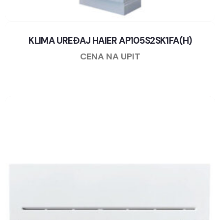
KLIMA UREĐAJ HAIER AP105S2SK1FA(H)
CENA NA UPIT