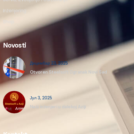
Inženjering
Shop
Novosti
Децембар 23, 2025
Otvoren Steelsoft Ogranak Novi Sad
Јул 3, 2025
Naši inženjeri u dalekoj Aziji