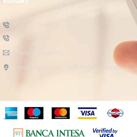
Kontakt
+ 381 11 37 57 555
+ 381 18 41 51 230
prodaja@steelsoft.rs
Autoput za Novi Sad 71 11080, Zemun-Beograd