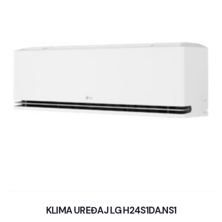
KLIMA UREĐAJ LG H24S1DA.NS1