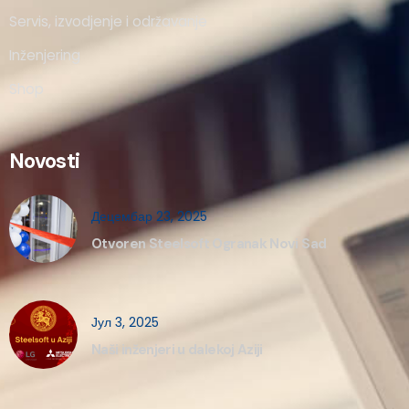
Servis, izvodjenje i održavanje
Inženjering
Shop
Novosti
Децембар 23, 2025
Otvoren Steelsoft Ogranak Novi Sad
Јул 3, 2025
Naši inženjeri u dalekoj Aziji