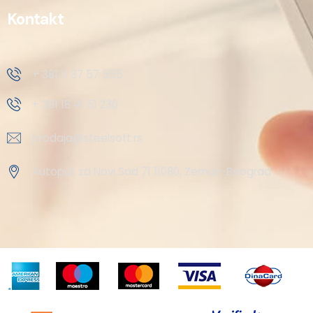
Kontakt
+ 381 11 37 57 555
+ 381 18 41 51 230
prodaja@steelsoft.rs
Autoput za Novi Sad 71 11080, Zemun-Beograd