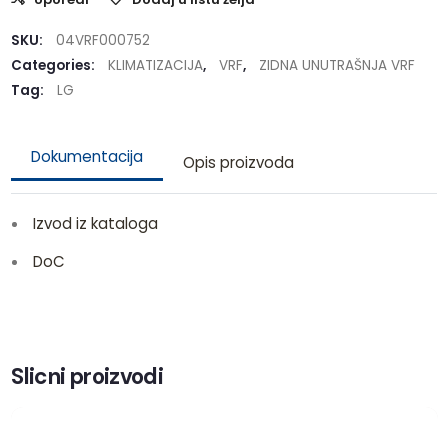
SKU:
04VRF000752
Categories:
KLIMATIZACIJA
,
VRF
,
ZIDNA UNUTRAŠNJA VRF
Tag:
LG
Dokumentacija
Opis proizvoda
Izvod iz kataloga
DoC
Slicni proizvodi