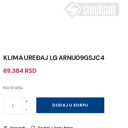
KLIMA UREĐAJ LG ARNU09GSJC4
69.384
RSD
Na stanju
DODAJ U KORPU
Uporedi
Dodaj u listu želja