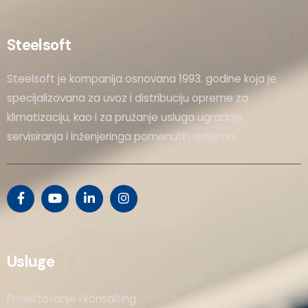
Steelsoft
Steelsoft je kompanija osnovana 1993. godine koja je
specijalizovana za uvoz i distribuciju opreme za
klimatizaciju, kao i za pružanje usluga ugradnje,
servisiranja i inženjeringa pomenutih sistema.
Usluge
Projektovanje i konsalting