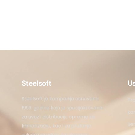
Steelsoft
U
Steelsoft je kompanija osnovana
Pro
1993. godine koja je specijalizovana
kon
za uvoz i distribuciju opreme za
Ser
klimatizaciju, kao i za pružanje
usluga ugradnje, servisiranja i