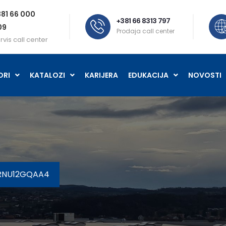
81 66 000
+381 66 8313 797
09
Prodaja call center
rvis call center
ORI
KATALOZI
KARIJERA
EDUKACIJA
NOVOSTI
ARNU12GQAA4