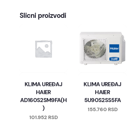
Slicni proizvodi
KLIMA UREĐAJ
KLIMA UREĐAJ
HAIER
HAIER
AD160S2SM9FA(H
5U90S2SS5FA
)
155.760
RSD
101.952
RSD