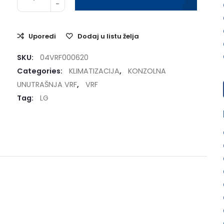
Uporedi
Dodaj u listu želja
SKU:
04VRF000620
Categories:
KLIMATIZACIJA
,
KONZOLNA
UNUTRAŠNJA VRF
,
VRF
Tag:
LG