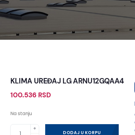
KLIMA UREĐAJ LG ARNU12GQAA4
100.536
RSD
Na stanju
DODAJ U KORPU