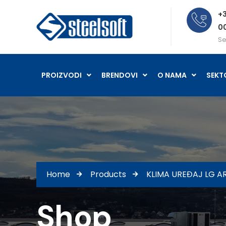
+3
0
Se
PROIZVODI
BRENDOVI
O NAMA
SEKT
Home
Products
KLIMA UREĐAJ LG 
Shop