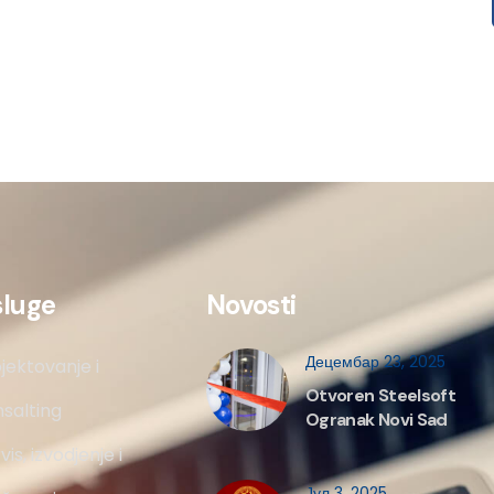
sluge
Novosti
Децембар 23, 2025
jektovanje i
Otvoren Steelsoft
salting
Ogranak Novi Sad
vis, izvodjenje i
Јул 3, 2025