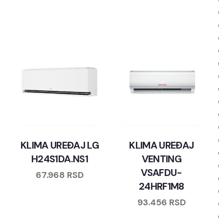
KLIMA UREĐAJ LG
KLIMA UREĐAJ
H24S1DA.NS1
VENTING
VSAFDU-
67.968
RSD
24HRF1M8
93.456
RSD