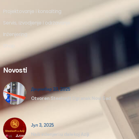
Projektovanje i konsalting
Servis, izvodjenje i održavanje
Inženjering
Shop
Novosti
Децембар 23, 2025
Otvoren Steelsoft Ogranak Novi Sad
Јул 3, 2025
Naši inženjeri u dalekoj Aziji