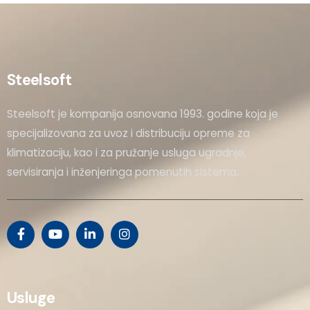
Steelsoft
Steelsoft je kompanija osnovana 1993. godine koja je
specijalizovana za uvoz i distribuciju opreme za
klimatizaciju, kao i za pružanje usluga ugradnje,
servisiranja i inženjeringa pomenutih sistema.
Usluge