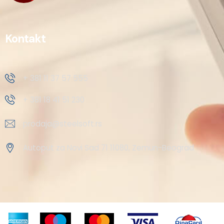
Kontakt
+ 381 11 37 57 555
+ 381 18 41 51 230
prodaja@steelsoft.rs
Autoput za Novi Sad 71 11080, Zemun-Beograd