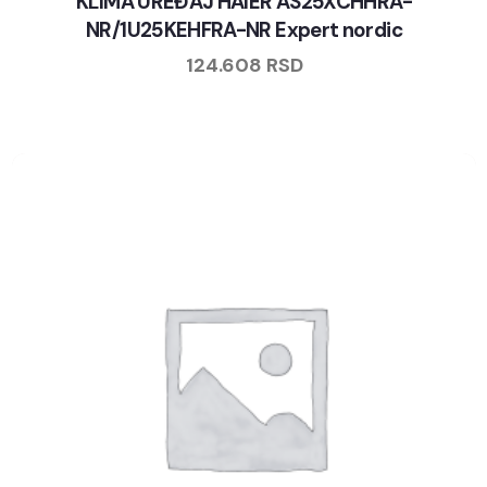
KLIMA UREĐAJ HAIER AS25XCHHRA-
NR/1U25KEHFRA-NR Expert nordic
124.608
RSD