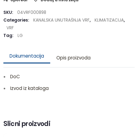
SKU:
04VRF000898
Categories:
KANALSKA UNUTRAŠNJA VRF
,
KLIMATIZACIJA
,
VRF
Tag:
LG
Dokumentacija
Opis proizvoda
DoC
Izvod iz kataloga
Slicni proizvodi