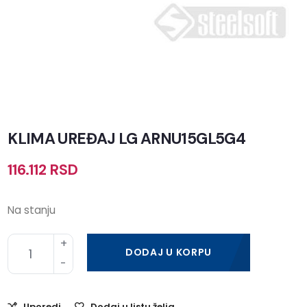
KLIMA UREĐAJ LG ARNU15GL5G4
116.112
RSD
Na stanju
DODAJ U KORPU
Uporedi
Dodaj u listu želja