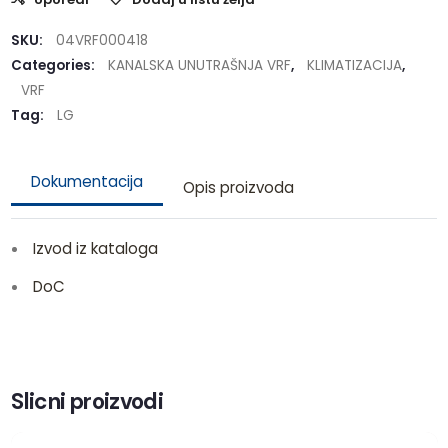
SKU:
04VRF000418
Categories:
KANALSKA UNUTRAŠNJA VRF
,
KLIMATIZACIJA
,
VRF
Tag:
LG
Dokumentacija
Opis proizvoda
Izvod iz kataloga
DoC
Slicni proizvodi