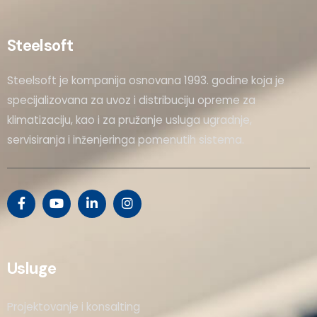
Steelsoft
Steelsoft je kompanija osnovana 1993. godine koja je
specijalizovana za uvoz i distribuciju opreme za
klimatizaciju, kao i za pružanje usluga ugradnje,
servisiranja i inženjeringa pomenutih sistema.
Usluge
Projektovanje i konsalting