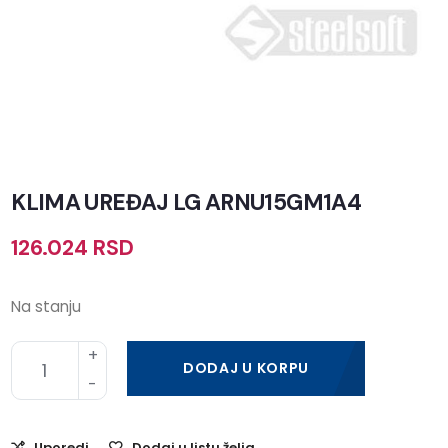
KLIMA UREĐAJ LG ARNU15GM1A4
126.024
RSD
Na stanju
DODAJ U KORPU
Uporedi
Dodaj u listu želja