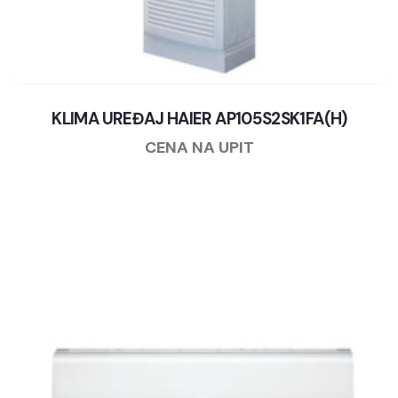
KLIMA UREĐAJ HAIER AP105S2SK1FA(H)
CENA NA UPIT