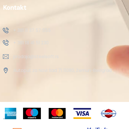
Kontakt
+ 381 11 37 57 555
+ 381 18 41 51 230
prodaja@steelsoft.rs
Autoput za Novi Sad 71 11080, Zemun-Beograd