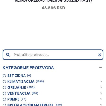
KLIMA UREĐAJ HAIER AF35S2SD1FA(H)
43.896
RSD
KATEGORIJE PROIZVODA
SET ZIDNA
0
KLIMATIZACIJA
1690
GREJANJE
655
VENTILACIJA
196
PUMPE
73
INSTALACIONI MATERIJAL
972