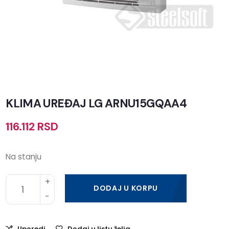
KLIMA UREĐAJ LG ARNU15GQAA4
116.112
RSD
Na stanju
DODAJ U KORPU
Uporedi
Dodaj u listu želja