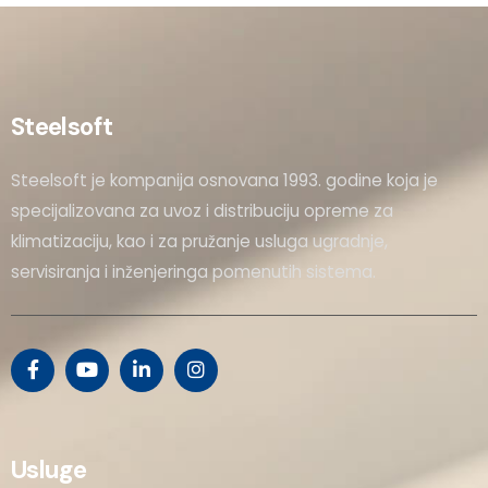
Steelsoft
Steelsoft je kompanija osnovana 1993. godine koja je
specijalizovana za uvoz i distribuciju opreme za
klimatizaciju, kao i za pružanje usluga ugradnje,
servisiranja i inženjeringa pomenutih sistema.
Usluge