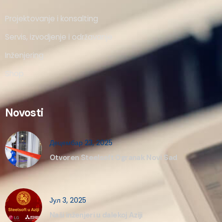
Projektovanje i konsalting
Servis, izvodjenje i održavanje
Inženjering
Shop
Novosti
Децембар 23, 2025
Otvoren Steelsoft Ogranak Novi Sad
Јул 3, 2025
Naši inženjeri u dalekoj Aziji