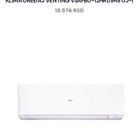
KLIMA UREĐAJ VENTING VSAFBU-12HRD1M8 UJ-i
15.576
RSD