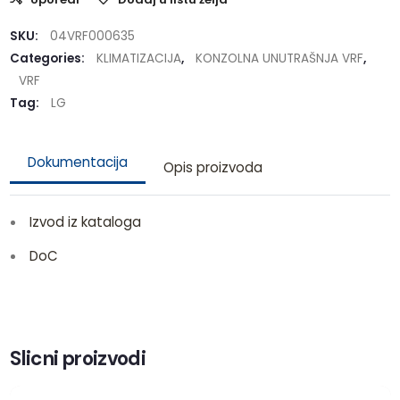
SKU:
04VRF000635
Categories:
KLIMATIZACIJA
,
KONZOLNA UNUTRAŠNJA VRF
,
VRF
Tag:
LG
Dokumentacija
Opis proizvoda
Izvod iz kataloga
DoC
Slicni proizvodi