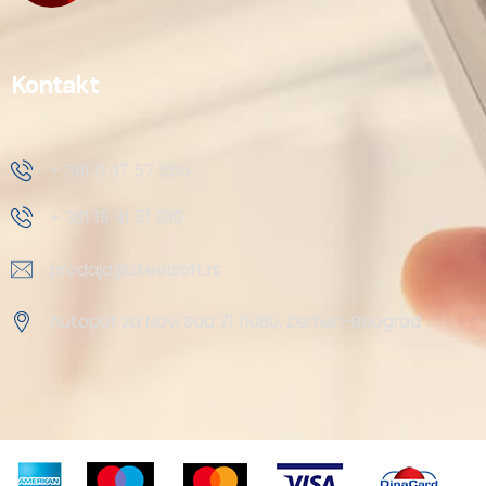
Kontakt
+ 381 11 37 57 555
+ 381 18 41 51 230
prodaja@steelsoft.rs
Autoput za Novi Sad 71 11080, Zemun-Beograd