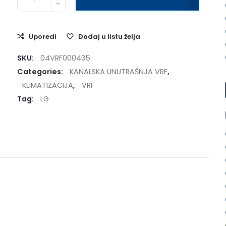
Uporedi
Dodaj u listu želja
SKU:
04VRF000435
Categories:
KANALSKA UNUTRAŠNJA VRF
,
KLIMATIZACIJA
,
VRF
Tag:
LG