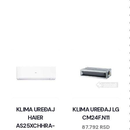
KLIMA UREĐAJ
KLIMA UREĐAJ LG
HAIER
CM24F.N11
AS25XCHHRA-
87.792
RSD