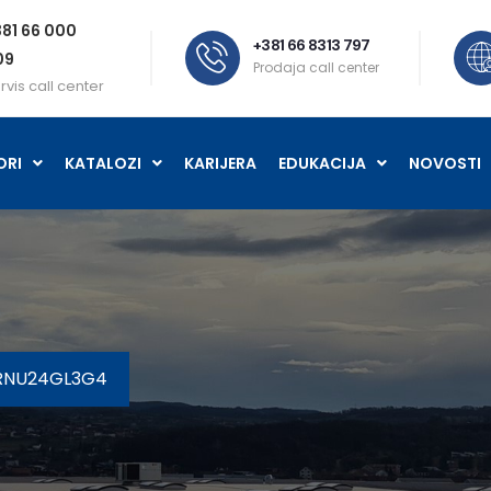
81 66 000
+381 66 8313 797
09
Prodaja call center
rvis call center
ORI
KATALOZI
KARIJERA
EDUKACIJA
NOVOSTI
ARNU24GL3G4