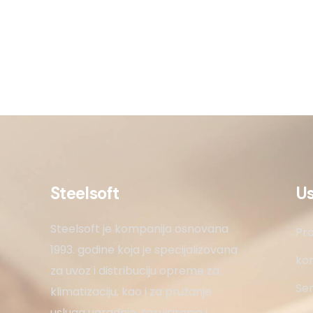
Steelsoft
U
Steelsoft je kompanija osnovana
Pro
1993. godine koja je specijalizovana
kon
za uvoz i distribuciju opreme za
Ser
klimatizaciju, kao i za pružanje
usluga ugradnje, servisiranja i