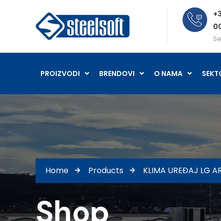
+3
0
Se
PROIZVODI
BRENDOVI
O NAMA
SEKT
Home
Products
KLIMA UREĐAJ LG 
Shop