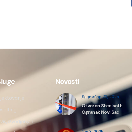
sluge
Novosti
Децембар 23, 2025
jektovanje i
Otvoren Steelsoft
salting
Ogranak Novi Sad
vis, izvodjenje i
Јул 3, 2025