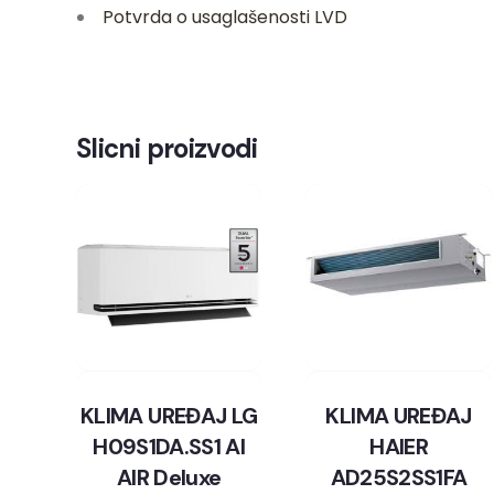
Potvrda o usaglašenosti LVD
Slicni proizvodi
KLIMA UREĐAJ LG
KLIMA UREĐAJ
H09S1DA.SS1 AI
HAIER
AIR Deluxe
AD25S2SS1FA