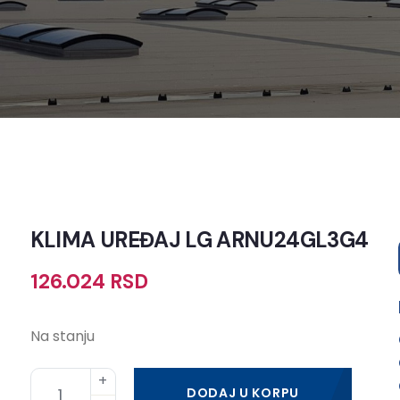
KLIMA UREĐAJ LG ARNU24GL3G4
126.024
RSD
Na stanju
DODAJ U KORPU